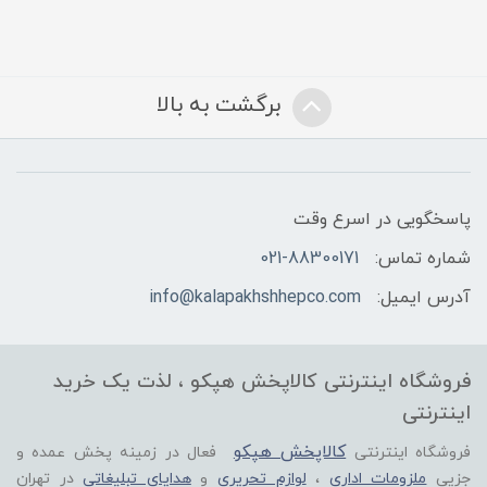
برگشت به بالا
پاسخگویی در اسرع وقت
شماره تماس:
021-88300171
آدرس ایمیل:
info@kalapakhshhepco.com
فروشگاه اینترنتی کالاپخش هپکو ، لذت یک خرید
اینترنتی
کالاپخش هپکو
فروشگاه اینترنتی
فعال در زمینه پخش عمده و
جزیی
ملزومات اداری
،
لوازم تحریری
و
هدایای تبلیغاتی
در تهران