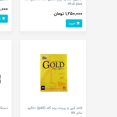
240D plus
,170,000
1,250,000 تومان
خرید
خرید
کاغذ کپی و پرینت برند گلد (gold) 80گرم
دستگاه من
سایز A5