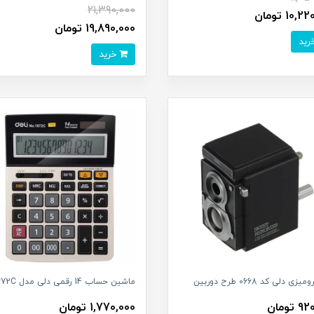
21,390,000
10, تومان
19,890,000 تومان
خرید
ی دلی کد 0668 طرح دوربین
ماشین حساب 14 رقمی دلی مدل W1672C
تومان
1,770,000 تومان