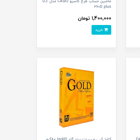
ماشین حساب طرح کاسیو CASIO مدل DJ-
260D plus
1,400,000 تومان
خرید
برند سل پرینت (Cell-
کاغذ کپی و پرینت برند گلد (gold) 80گرم