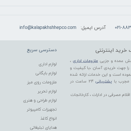
021-883
آدرس ایمیل:
info@kalapakhshhepco.com
 خرید اینترنتی
دسترسی سریع
خش عمده و جزیی
ملزومات اداری
،
لوازم اداری
 را جهت خریدی آسان ،با کیفیت و
لوازم بایگانی
موده است و این خدمات ارائه شده
 مجرب با
پشتیبانی
24 ساعت در
ملزومات روی میز
لوازم تحریر
لام مصرفی در ادارات ، کارخانجات
لوازم طراحی و هنری
تجهیزات کامپیوتر
انواع کاغذ
هدایای تبلیغاتی