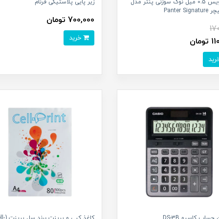
روان‌نویس 0.5 میل نوک سوزنی پنتر مدل
زیر پایی پلاستیکی فرنام
Panter Sig
700,000 تومان
17
خرید
ومان
حساب کاسيو DS-3B
کاغذ کپی و پرینت 