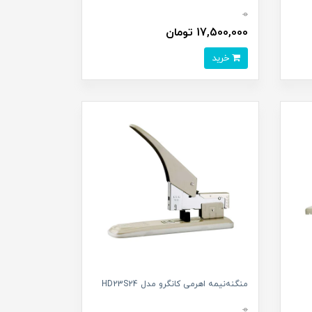
0
17,500,000 تومان
خرید
منگنه‌نیمه اهرمی کانگرو مدل HD23S24
0