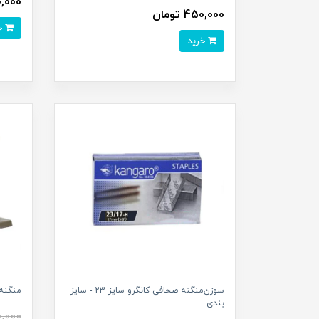
750,000
450,000 تومان
خرید
خرید
سوزن‌منگنه صحافی کانگرو سایز 23 - سایز
منگنه ن
بندی
0,000