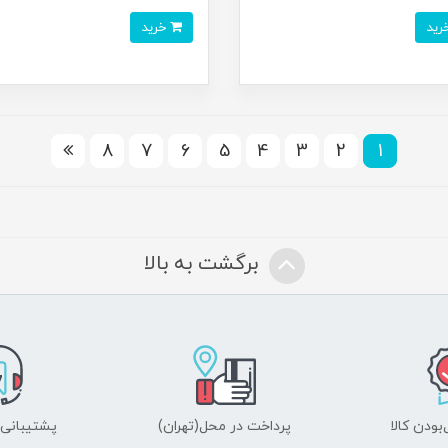
خرید
8
7
6
5
4
3
2
1
برگشت به بالا
ودن کالا
پرداخت در محل(تهران)
پشتیبانی ۲۴ ساعت