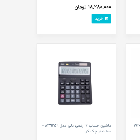
18,280,000 تومان
خرید
ماشین حساب 16 رقمی دلی مدل w39259 -
سه صفر چک کن