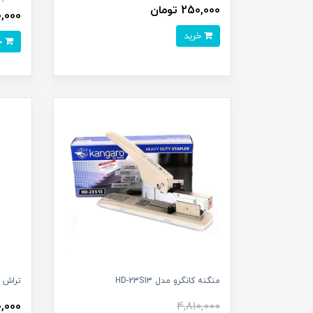
250,000 تومان
220,000
خرید
خرید
منگنه کانگرو مدل HD-23S13
تراش رومیز
4,810,000
920,000 