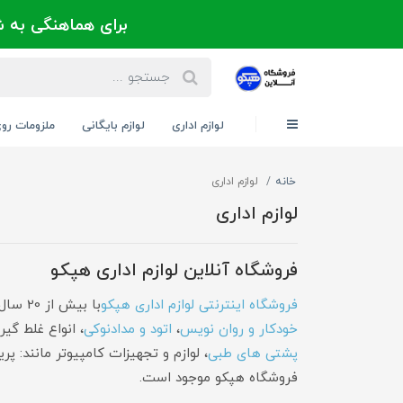
برای هماهنگی به شماره 021-88300171 یا 09124202725 
لوازم اداری
لوازم بایگانی
ملزومات رو
خانه
لوازم اداری
لوازم اداری
فروشگاه آنلاین لوازم اداری هپکو
فروشگاه اینترنتی لوازم اداری هپکو
با بیش از 20 سال تجربه موفق در عرصه تامین و تهیه ی
خودکار و روان نویس
،
اتود و مدادنوکی
، انواع غلط گی
پشتی های طبی
، لوازم و تجهیزات کامپیوتر مانند: پ
فروشگاه هپکو موجود است.