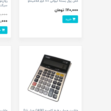
کش پول بسته لیوانی 100 گرم فلامینگو
سیگنیچر nature
170,000 تومان
0,000
خرید
110,000 ت
خرید
ماشین حساب طرح کاسیو CASIO مدل DJ-
ماشين 