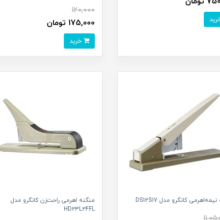
 تومان
120,000
175,000 تومان
خرید
یمه‌اهرمی کانگرو مدل DS12S17
منگنه اهرمی راحت‌زن کانگرو مدل
HD23L24FL
11,05