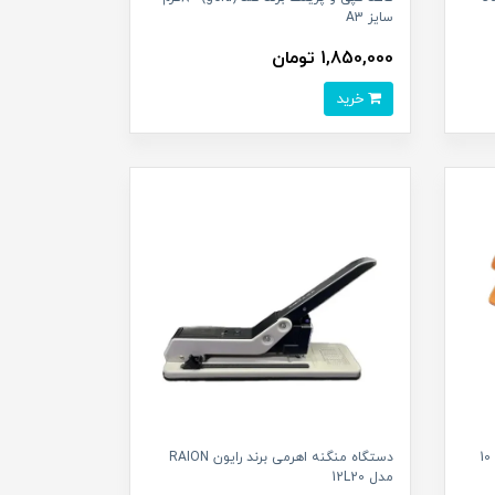
سایز A3
1,850,000 تومان
خرید
دستگاه منگنه برند رایون RAION مدل 10
دستگاه منگنه اهرمی برند رایون RAION
مدل 12L20