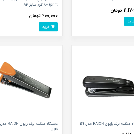
print) 80 گرم سایز A4
11 تومان
900,000 تومان
خرید
گنه برند رایون RAION مدل B9
فلزی