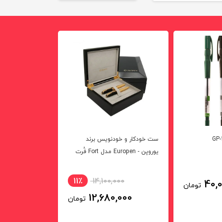
ومان
تومان
ست خودکار و خودنویس برند
یوروپن - Europen مدل Fort فُرت
عددی
00
11٪
14,100,000
40,
تومان
00
12,680,000
تومان