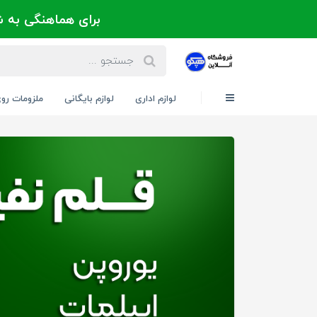
برای هماهنگی به شماره 021-88300171 یا 09124202725 
لوازم اداری
لوازم بایگانی
ملزومات رو