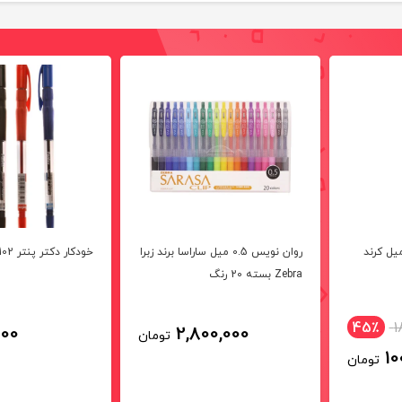
ت
ر روان نویس 0.7 میل کرند
روان نویس 0.5 میل ساراسا برند زبرا
خودکار دکتر پنتر GP-102
Zebra بسته 20 رنگ
45٪
1
000
2,800,000
تومان
10
تومان