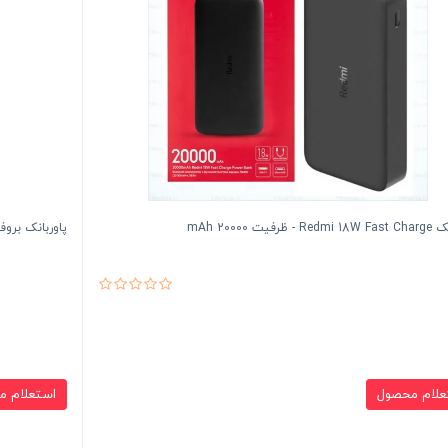
 ظرفیت 20000 mAh
پاوربانک بروفون Borofone مدل BJ54 - ظرفی
علام محصول
استعلام م