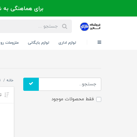
برای هماهنگی به شماره 021-88300171 یا 09124202725 
لوازم اداری
لوازم بایگانی
ملزومات رو
خانه
ت
تر
فقط محصولات موجود