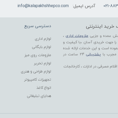
021-883
آدرس ایمیل:
info@kalapakhshhepco.com
 خرید اینترنتی
دسترسی سریع
خش عمده و جزیی
ملزومات اداری
،
لوازم اداری
 را جهت خریدی آسان ،با کیفیت و
لوازم بایگانی
موده است و این خدمات ارائه شده
 مجرب با
پشتیبانی
24 ساعت در
ملزومات روی میز
لوازم تحریر
لام مصرفی در ادارات ، کارخانجات
لوازم طراحی و هنری
تجهیزات کامپیوتر
انواع کاغذ
هدایای تبلیغاتی