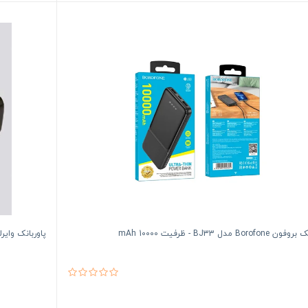
Borofo مدل BJ33 - ظرفیت 10000 mAh
پاوربانک وایرلس (مگ