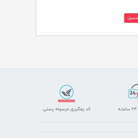
حصول
ه
کد رهگیری مرسوله پستی