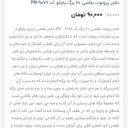
دفتر پرونوت نقاشی 60 برگ پاپکو کد PN-9076
90,000 تومان
110,000
دفتر پرونت نقاشی 60 برگ کد PN – 9076، دفتر نقاشی جدید پاپکو از
سری تولیدات پرونت است که با تکنولوژی منحصر به فرد و روز دنیا تولید
شده است. این دفتر محصولی ایده آل برای نقاشی کودکان و خردسالان و
به واسطه طرح های خاص و متفاوتش حتی طراحی دانشجویان نیز قابل
استفاده است.برگه های این دفتر از کاغذی با بافت یکنواخت و تراکم بالا
تولید شده و به شما امکان نقاشی و طراحی در سطحی روان را می دهد.
همچنین صحافی چسبی آن برای اولین بار در ایران توسط دستگاه های
تمام اتوماتیک و به صورت برگه به برگه انجام شده که به سبب آن،
کندن برگه از هر جای دفتر به راحتی و بدون جدا و یا پاره شدن سایر برگه
ها انجام می شود و این خود یک ویژگی بی نظیر برای دفاتر نقاشی است
که معمولا برگه های بسیاری از آن کنده و جدا می شود. این نوع خاص از
صحافی و پارچه ای که در عطف آن چسبانده شده، کمک می کند تا دفتر
کاملا باز شود و هنگام نوشتن علاوه بر آن که می توان از ابتدای صفحه
نقاشی کرد، فضای کافی برای گردش دست و ترسیم راحت وجود داشته و