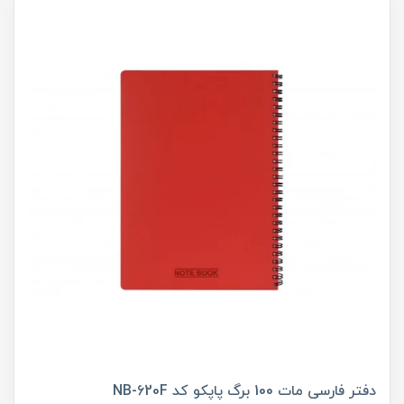
دفتر فارسی مات 100 برگ پاپکو کد NB-620F