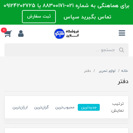
برای هماهنگی به شماره 021-88300171 یا 09124202725
تماس بگیرید سپاس
ثبت سفارش
0
خانه
لوازم تحریر
دفتر
دفتر
ترتیب
جدیدترین
محبوب‌ترین
گران‌ترین
ارزان‌ترین
نمایش: