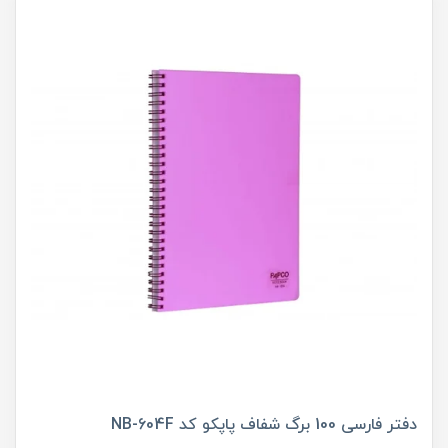
دفتر فارسی 100 برگ شفاف پاپکو کد NB-604F