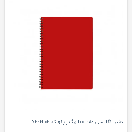
دفتر انگلیسی مات 100 برگ پاپکو کد NB-620E