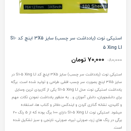
استیکی نوت (یادداشت سر چسب) سایز 3X5 اینچ کد S1-
5 Xing LI
70,000 تومان
80,000
استیکی نوت (یادداشت سر چسب) سایز 3X5 اینچ کد S1-5 Xing LI در
سایز 3X5 اینچ بصورت سر چسب افقی طراحی و تولید شده است. برگه
یادداشت استیکی نوت مدل S1-5 Xing LI یکی از کاربردی ترین وسایل
برای دانشجویان، دانش آموزان و... به منظور یادداشت نمودن نکات مهم
و کلیدی، نشانه گذاری کردن و ایندکس دفاتر و کتاب ها، استفاده
میشود. استیکی نوت S1-5 Xing LI دارای 100 برگ بوده که از 5 رنگ 20
برگی در رنگ های زرد، صورتی تیره، صورتی، نارنجی و سبز تشکیل شده
است.