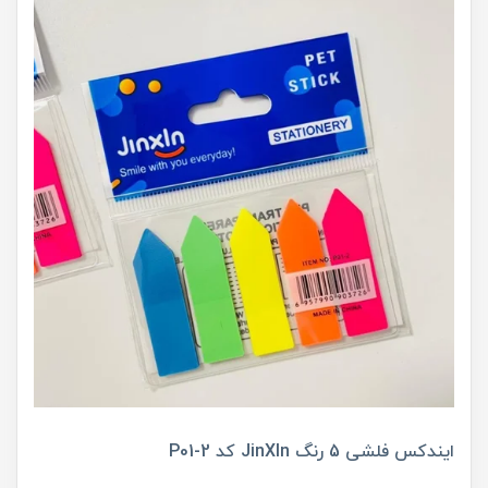
ایندکس فلشی 5 رنگ JinXln کد P01-2