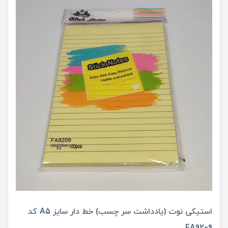
استیکی نوت (یادداشت سر چسب) خط دار سایز A5 کد