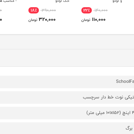
حک لوگو
- مناسب هدیه
ature
10٪
510,000
18٪
390,000
22
460,000
320,000
ومان
تومان
تومان
SchoolF
یکی نوت خط دار سرچسب
لی متر)