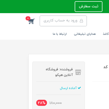
ثبت سفارش
0
ورود به حساب کاربری
کاغذ
هدایای تبلیغاتی
ارتباط با ما
 دار سایز 4x6 اینچ کد
فروشنده: فروشگاه
آنلاین هپکو
آماده ارسال
28%
180,000