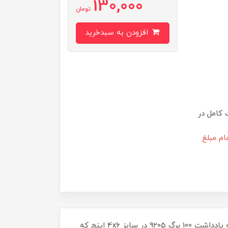
130,000
تومان
افزودن به سبدخرید
 کامل در
ام مبلغ
استیکی نوت (یادداشت سر چسب) خط دار سایز 4x6 اینچ کد FA9205 محصولی دیگر از شرکت محبوب SchoolFans برگه یادداشت 100 برگ 9205 در سایز 4x6 اینچ که