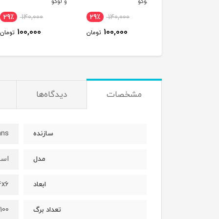
وگو
و لوگو
و لوگو
٪
140,000
29٪
140,000
29٪
140,000
110,000
100,000
100,000
تومان
تومان
ت
مشخصات
دیدگاه‌ها
ans
سازنده
است
مدل
4x6 اینچ (101x152 می
ابعاد
100 برگ
تعداد برگ