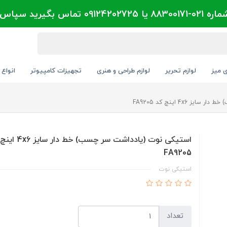
تماس بگیرید سپاس
ی میز
لوازم تحریر
لوازم طراحی و هنری
تجهیزات کامپیوتر
انواع 
4x6 اینچ کد FA9205
استیکی نوت (یادداشت سر چسب) خط
FA9205
استیکی نوت
تعداد