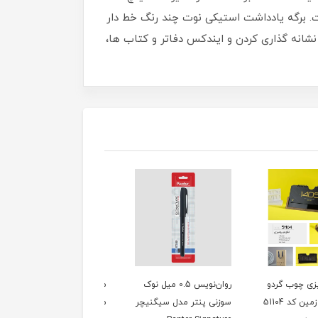
. برگه یادداشت استیکی نوت چند رنگ خط دار
ی، نشانه گذاری کردن و ایندکس دفاتر و کتاب ها،
روان‌نویس 0.5 میل نوک
منگنه نیمه‌اهرمی کانگرو
منگنه اهرمی راحت‌زن
 پنتر مدل سیگنیچر
مدل DS12S17
کانگرو مدل HD23L24FL