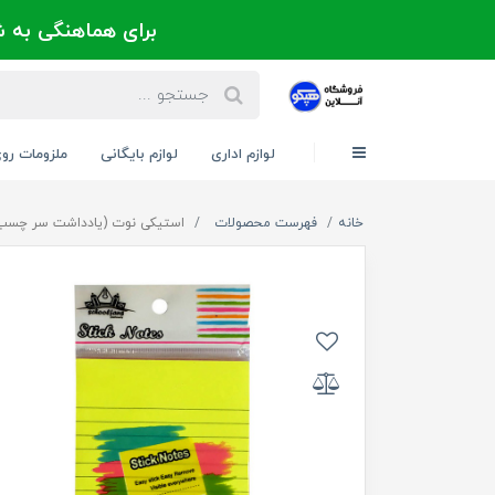
برای هماهنگی به شماره 021-88300171 یا 09124202725 
لوازم اداری
لوازم بایگانی
ملزومات رو
خانه
فهرست محصولات
استیکی نوت (یادداشت سر چسب) خط دار سایز 