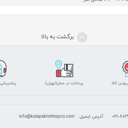
برگشت به بالا
ودن کالا
پرداخت در محل(تهران)
پشتیبانی ۲۴ ساعت
021-883
آدرس ایمیل:
info@kalapakhshhepco.com