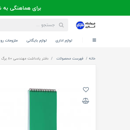
برای هماهنگی به شماره 021-88300171 یا 09124202725 
لوازم اداری
لوازم بایگانی
ملزومات رو
خانه
فهرست محصولات
دفتر یادداشت مهندسی 80 برگ برند پاپکو PAPCO کد 614