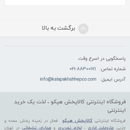
برگشت به بالا
پاسخگویی در اسرع وقت
شماره تماس:
021-88300171
آدرس ایمیل:
info@kalapakhshhepco.com
فروشگاه اینترنتی کالاپخش هپکو ، لذت یک خرید
اینترنتی
کالاپخش هپکو
فروشگاه اینترنتی
فعال در زمینه پخش عمده و
جزیی
ملزومات اداری
،
لوازم تحریری
و
هدایای تبلیغاتی
در تهران