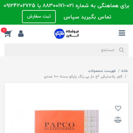
برای هماهنگی به شماره 021-88300171 یا 09124202725
تماس بگیرید سپاس
ثبت سفارش
0
خانه
فهرست محصولات
کاور پلاستیکی آج دار بی رنگ پاپکو بسته 100 عددی