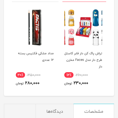
ل
تراش پاک کن دار فابر کاستل
مداد مشکی فکتیس بسته
طرح دار مدل Faces مخزن
12 عددی
برگ پاپک
دار
20٪
350,000
12٪
260,000
280,000
230,000
ن
تومان
تومان
مشخصات
دیدگاه‌ها