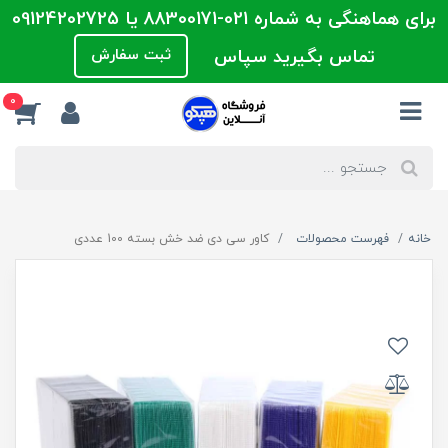
برای هماهنگی به شماره 021-88300171 یا 09124202725
تماس بگیرید سپاس
ثبت سفارش
0
خانه
فهرست محصولات
کاور سی دی ضد خش بسته 100 عددی