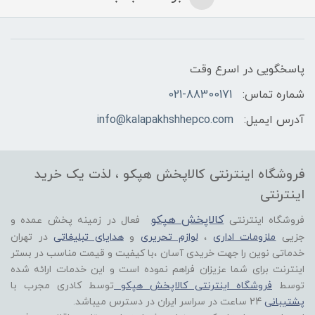
پاسخگویی در اسرع وقت
شماره تماس:
021-88300171
آدرس ایمیل:
info@kalapakhshhepco.com
فروشگاه اینترنتی کالاپخش هپکو ، لذت یک خرید
اینترنتی
کالاپخش هپکو
فروشگاه اینترنتی
فعال در زمینه پخش عمده و
جزیی
ملزومات اداری
،
لوازم تحریری
و
هدایای تبلیغاتی
در تهران
خدماتی نوین را جهت خریدی آسان ،با کیفیت و قیمت مناسب در بستر
اینترنت برای شما عزیزان فراهم نموده است و این خدمات ارائه شده
توسط
فروشگاه اینترنتی کالاپخش هپکو
توسط کادری مجرب با
پشتیبانی
24 ساعت در سراسر ایران در دسترس میباشد.