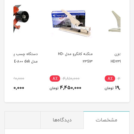
منگنه کانگرو مدل HD-
دستگاه چسب پهن دلی
کاور
23S13
مدل E-800 deli
رنگ پا
9٪
1,420,000
8٪
4,810,000
8
1,300,000
4,450,000
مان
تومان
تومان
مشخصات
دیدگاه‌ها