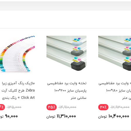
طیسی
تخته وایت برد مقناطیسی
ماژیک رنگ آمیزی زبرا
کاور پ
پارسیان سایز 200*100
Zebra طرح کلیک آرت
رنگ پاپک
سانتی متر
Click Art + رنگ بندی
34٪
135,000
25٪
14,910,000
20
90,000
11,310,000
ومان
تومان
تومان