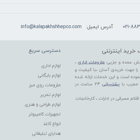
021-883
آدرس ایمیل:
info@kalapakhshhepco.com
 خرید اینترنتی
دسترسی سریع
خش عمده و جزیی
ملزومات اداری
،
لوازم اداری
 را جهت خریدی آسان ،با کیفیت و
لوازم بایگانی
موده است و این خدمات ارائه شده
 مجرب با
پشتیبانی
24 ساعت در
ملزومات روی میز
لوازم تحریر
لام مصرفی در ادارات ، کارخانجات
لوازم طراحی و هنری
تجهیزات کامپیوتر
انواع کاغذ
هدایای تبلیغاتی