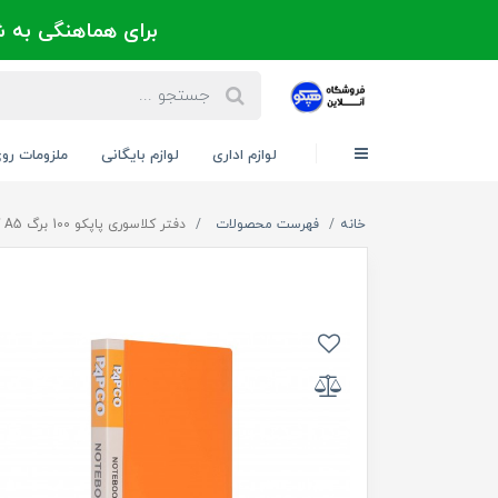
برای هماهنگی به شماره 021-88300171 یا 09124202725 
لوازم اداری
لوازم بایگانی
ملزومات رو
خانه
فهرست محصولات
دفتر کلاسوری پاپکو 100 برگ A5 کد NB-636