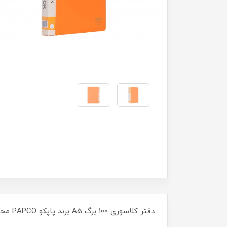
دفتر کلاسوری 100 برگ A5 برند پاپکو PAPCO محصولی دوست داشتنی بین دانش آموزان و دانشجویان که دارای 100 برگ کاغذ A5 است.