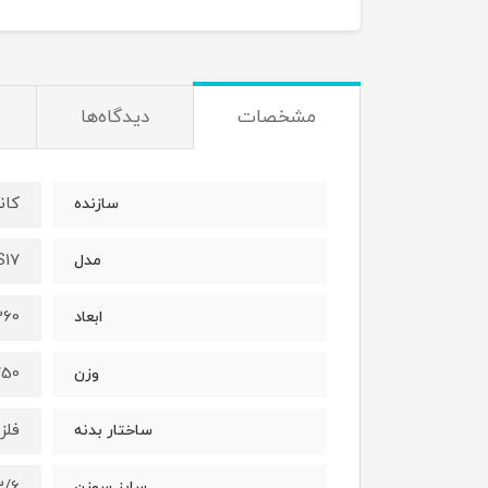
مشخصات
دیدگاه‌ها
کانگرو
سازنده
S17
مدل
360*16080 میل
ابعاد
1750 
وزن
فلز
ساختار بدنه
23/6 الی
سایز سوزن