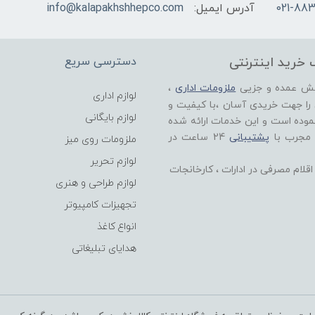
021-883
آدرس ایمیل:
info@kalapakhshhepco.com
 خرید اینترنتی
دسترسی سریع
خش عمده و جزیی
ملزومات اداری
،
لوازم اداری
 را جهت خریدی آسان ،با کیفیت و
لوازم بایگانی
موده است و این خدمات ارائه شده
 مجرب با
پشتیبانی
24 ساعت در
ملزومات روی میز
لوازم تحریر
لام مصرفی در ادارات ، کارخانجات
لوازم طراحی و هنری
تجهیزات کامپیوتر
انواع کاغذ
هدایای تبلیغاتی