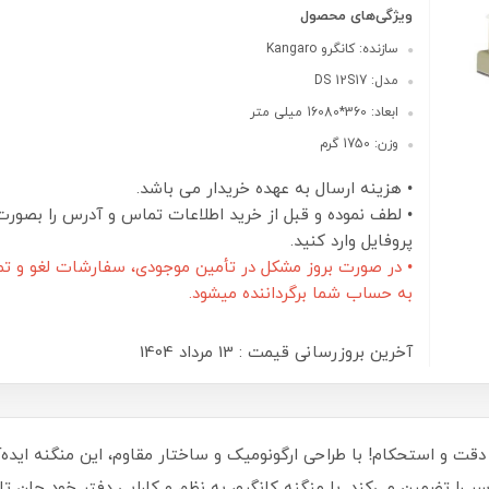
ویژگی‌های محصول
سازنده: کانگرو Kangaro
مدل: DS 12S17
ابعاد: 360*16080 میلی متر
وزن: 1750 گرم
• هزینه ارسال به عهده خریدار می باشد.
• لطف نموده و قبل از خرید اطلاعات تماس و آدرس را بصورت
پروفایل وارد کنید.
• در صورت بروز مشکل در تأمین موجودی، سفارشات لغو و تم
به حساب شما برگرداننده میشود.
آخرین بروزرسانی قیمت : 13 مرداد 1404
، انتخابی بی‌نظیر برای دقت و استحکام! با طراحی ارگونومیک و ساختار مقاوم، این م
سر را تضمین می‌کند. با منگنه کانگرو، به نظم و کارایی دفتر خود جان تا