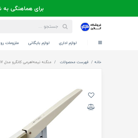
برای هماهنگی به شماره 021-88300171 یا 09124202725 
لوازم اداری
لوازم بایگانی
ملزومات رو
خانه
فهرست محصولات
منگنه نیمه‌اهرمی کانگرو مدل DS12S17