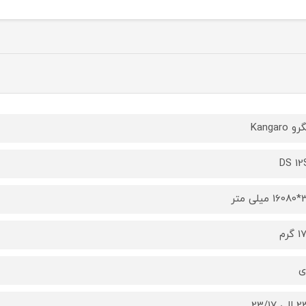
 Kangaro
DS 12
ی متر
گرم
ی
 23/17