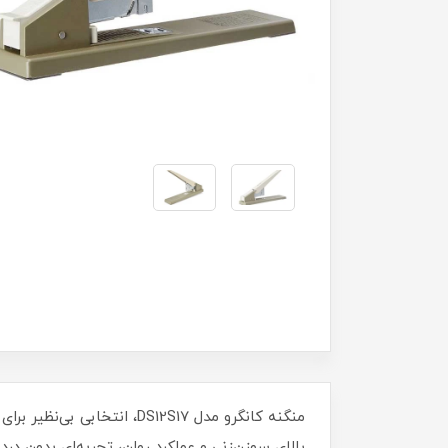
منگنه کانگرو مدل DS12S17
بالای سوزن‌زنی و عملکرد روان، تجربه‌ای بدون درد