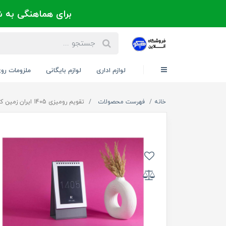
برای هماهنگی به شماره 021-88300171 یا 09124202725 
لوازم اداری
لوازم بایگانی
ملزومات رو
خانه
فهرست محصولات
تقویم رومیزی 1405 ایران زمین کد 51124 - حک اسم و لوگو