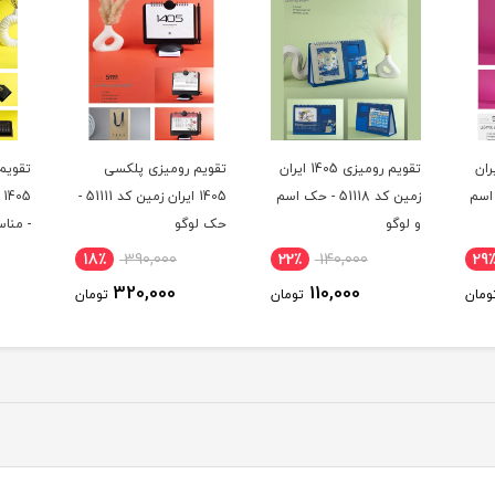
میزی 1405 ایران
تقویم رومیزی پلکسی
تقویم رومیزی چوب گردو
منگنه
- حک اسم
1405 ایران زمین کد 51111 -
1405 ایران زمین کد 51104
مدل DS12S17
حک لوگو
- مناسب هدیه
10٪
510,000
18٪
390,000
22
460,000
320,000
ومان
تومان
تومان