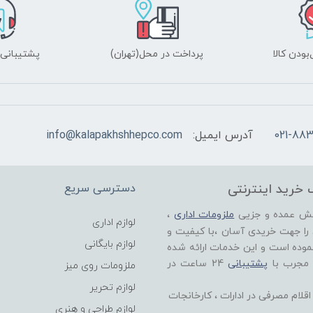
ودن کالا
پرداخت در محل(تهران)
پشتیبانی ۲۴ ساعت
021-883
آدرس ایمیل:
info@kalapakhshhepco.com
 خرید اینترنتی
دسترسی سریع
خش عمده و جزیی
ملزومات اداری
،
لوازم اداری
 را جهت خریدی آسان ،با کیفیت و
لوازم بایگانی
موده است و این خدمات ارائه شده
 مجرب با
پشتیبانی
24 ساعت در
ملزومات روی میز
لوازم تحریر
لام مصرفی در ادارات ، کارخانجات
لوازم طراحی و هنری