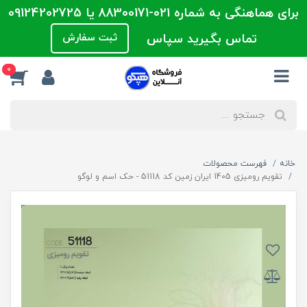
برای هماهنگی به شماره 021-88300171 یا 09124202725
تماس بگیرید سپاس
ثبت سفارش
0
خانه
فهرست محصولات
تقویم رومیزی 1405 ایران زمین کد 51118 - حک اسم و لوگو