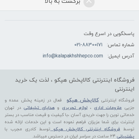
برگشت به بالا
پاسخگویی در اسرع وقت
شماره تماس:
021-88300171
آدرس ایمیل:
info@kalapakhshhepco.com
فروشگاه اینترنتی کالاپخش هپکو ، لذت یک خرید
اینترنتی
کالاپخش هپکو
فروشگاه اینترنتی
فعال در زمینه پخش عمده و
جزیی
ملزومات اداری
،
لوازم تحریری
و
هدایای تبلیغاتی
در تهران
خدماتی نوین را جهت خریدی آسان ،با کیفیت و قیمت مناسب در بستر
اینترنت برای شما عزیزان فراهم نموده است و این خدمات ارائه شده
توسط
فروشگاه اینترنتی کالاپخش هپکو
توسط کادری مجرب با
پشتیبانی
24 ساعت در سراسر ایران در دسترس میباشد.