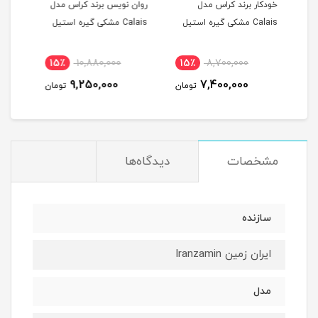
ل
روان نویس برند کراس مدل
خودکار روان‌روانویس
خ
Calais مشکی گیره استیل
خودنویس کراس Cross
خ
مدل ATX - رنگ بندی
ey
15٪
18,850,000
15٪
10,880,000
15٪
16,030,000
9,250,000
تومان
تومان
تومان
مشخصات
دیدگاه‌ها
سازنده
ایران زمین Iranzamin
مدل