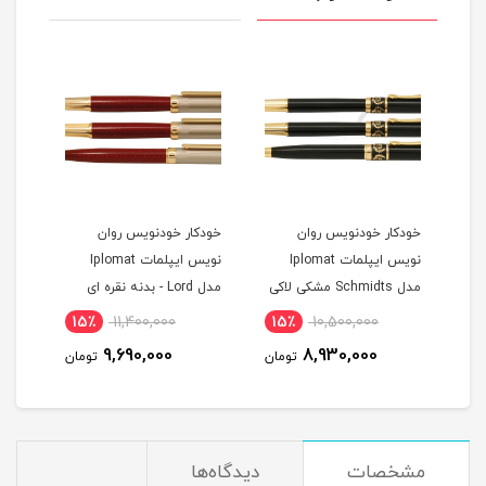
خودکار خودنویس روان
خودکار خودنویس روان
ست خ
نویس ایپلمات Iplomat
نویس ایپلمات Iplomat
مدل Schmidts مشکی لاکی
مدل Lord - بدنه نقره ای
طلایی
طلای
15٪
11,400,000
15٪
10,500,000
1
9,690,000
8,930,000
مان
تومان
تومان
مشخصات
دیدگاه‌ها