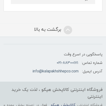
برگشت به بالا
پاسخگویی در اسرع وقت
شماره تماس:
021-88300171
آدرس ایمیل:
info@kalapakhshhepco.com
فروشگاه اینترنتی کالاپخش هپکو ، لذت یک خرید
اینترنتی
کالاپخش هپکو
فروشگاه اینترنتی
فعال در زمینه پخش عمده و