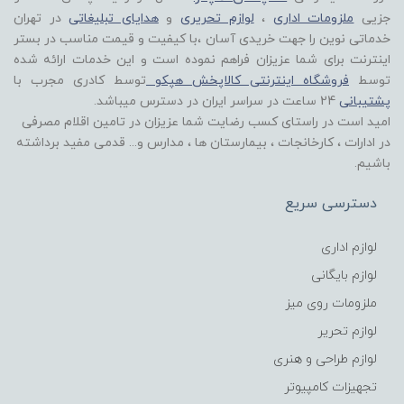
جزیی
ملزومات اداری
،
لوازم تحریری
و
هدایای تبلیغاتی
در تهران
خدماتی نوین را جهت خریدی آسان ،با کیفیت و قیمت مناسب در بستر
اینترنت برای شما عزیزان فراهم نموده است و این خدمات ارائه شده
توسط
فروشگاه اینترنتی کالاپخش هپکو
توسط کادری مجرب با
پشتیبانی
24 ساعت در سراسر ایران در دسترس میباشد.
امید است در راستای کسب رضایت شما عزیزان در تامین اقلام مصرفی
در ادارات ، کارخانجات ، بیمارستان ها ، مدارس و... قدمی مفید برداشته
باشیم.
دسترسی سریع
لوازم اداری
لوازم بایگانی
ملزومات روی میز
لوازم تحریر
لوازم طراحی و هنری
تجهیزات کامپیوتر