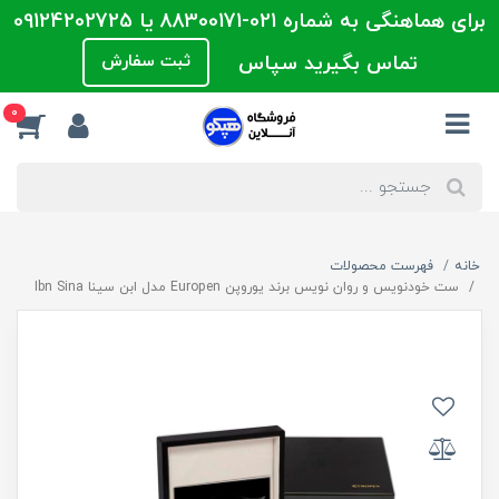
برای هماهنگی به شماره 021-88300171 یا 09124202725
تماس بگیرید سپاس
ثبت سفارش
0
خانه
فهرست محصولات
ست خودنویس و روان نویس برند یوروپن Europen مدل ابن سینا Ibn Sina