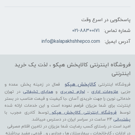
پاسخگویی در اسرع وقت
شماره تماس:
021-88300171
آدرس ایمیل:
info@kalapakhshhepco.com
فروشگاه اینترنتی کالاپخش هپکو ، لذت یک خرید
اینترنتی
کالاپخش هپکو
فروشگاه اینترنتی
فعال در زمینه پخش عمده و
جزیی
ملزومات اداری
،
لوازم تحریری
و
هدایای تبلیغاتی
در تهران
خدماتی نوین را جهت خریدی آسان ،با کیفیت و قیمت مناسب در بستر
اینترنت برای شما عزیزان فراهم نموده است و این خدمات ارائه شده
توسط
فروشگاه اینترنتی کالاپخش هپکو
توسط کادری مجرب با
پشتیبانی
24 ساعت در سراسر ایران در دسترس میباشد.
امید است در راستای کسب رضایت شما عزیزان در تامین اقلام مصرفی
در ادارات ، کارخانجات ، بیمارستان ها ، مدارس و... قدمی مفید برداشته