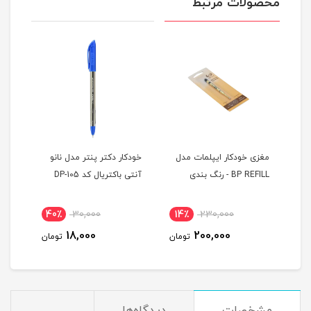
محصولات مرتبط
مغزی خودکار ایپلمات مدل
خودکار دکتر پنتر مدل نانو
خودک
Pin
BP REFILL - رنگ بندی
آنتی باکتریال کد DP-105
بسته 8 
40٪
30,000
14٪
230,000
1
18,000
200,000
مان
تومان
تومان
مشخصات
دیدگاه‌ها