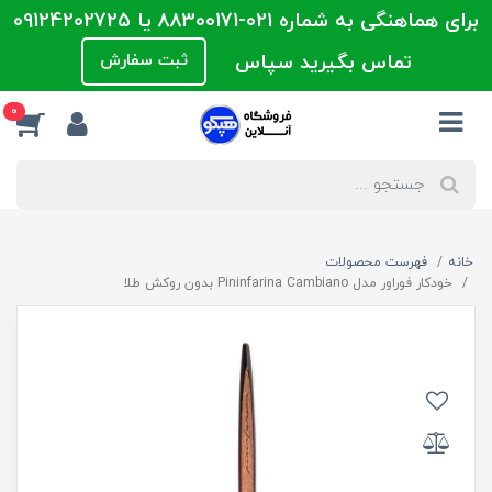
برای هماهنگی به شماره 021-88300171 یا 09124202725
تماس بگیرید سپاس
ثبت سفارش
0
خانه
فهرست محصولات
خودکار فوراور مدل Pininfarina Cambiano بدون روکش طلا