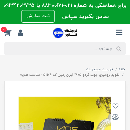
برای هماهنگی به شماره 021-88300171 یا 09124202725
تماس بگیرید سپاس
ثبت سفارش
0
خانه
فهرست محصولات
تقویم رومیزی چوب گردو 1405 ایران زمین کد 51104 - مناسب هدیه