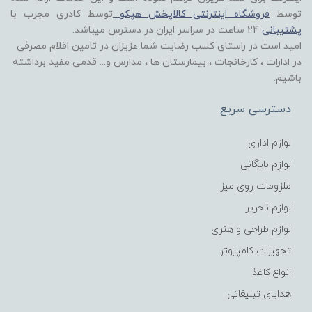
توسط
فروشگاه اینترنتی کالاپخش هپکو
توسط کادری مجرب با
پشتیبانی
24 ساعت در سراسر ایران در دسترس میباشد.
امید است در راستای کسب رضایت شما عزیزان در تامین اقلام مصرفی
در ادارات ، کارخانجات ، بیمارستان ها ، مدارس و... قدمی مفید برداشته
باشیم.
دسترسی سریع
لوازم اداری
لوازم بایگانی
ملزومات روی میز
لوازم تحریر
لوازم طراحی و هنری
تجهیزات کامپیوتر
انواع کاغذ
هدایای تبلیغاتی