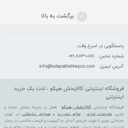
برگشت به بالا
پاسخگویی در اسرع وقت
شماره تماس:
021-88300171
آدرس ایمیل:
info@kalapakhshhepco.com
فروشگاه اینترنتی کالاپخش هپکو ، لذت یک خرید
اینترنتی
کالاپخش هپکو
فروشگاه اینترنتی
فعال در زمینه پخش عمده و
جزیی
ملزومات اداری
،
لوازم تحریری
و
هدایای تبلیغاتی
در تهران
خدماتی نوین را جهت خریدی آسان ،با کیفیت و قیمت مناسب در بستر
اینترنت برای شما عزیزان فراهم نموده است و این خدمات ارائه شده