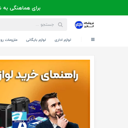
برای هماهنگی به شماره 021-88300171 یا 09124202725 
لوازم اداری
لوازم بایگانی
ملزومات رو