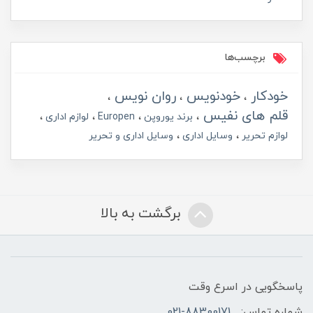
برچسب‌ها
خودکار
خودنویس
روان نویس
قلم های نفیس
برند یوروپن
Europen
لوازم اداری
لوازم تحریر
وسایل اداری
وسایل اداری و تحریر
برگشت به بالا
پاسخگویی در اسرع وقت
شماره تماس:
021-88300171