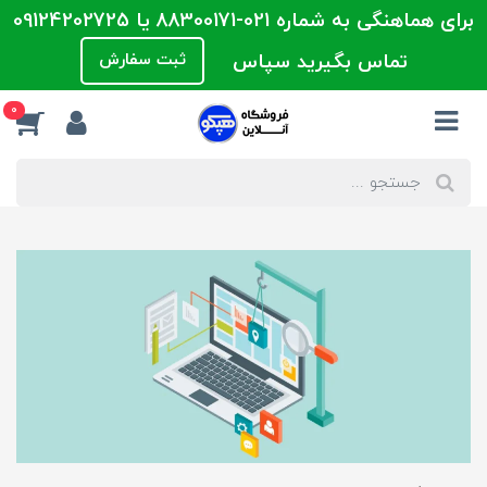
برای هماهنگی به شماره 021-88300171 یا 09124202725
تماس بگیرید سپاس
ثبت سفارش
0