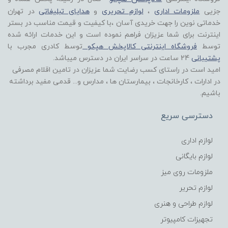
جزیی
ملزومات اداری
،
لوازم تحریری
و
هدایای تبلیغاتی
در تهران
خدماتی نوین را جهت خریدی آسان ،با کیفیت و قیمت مناسب در بستر
اینترنت برای شما عزیزان فراهم نموده است و این خدمات ارائه شده
توسط
فروشگاه اینترنتی کالاپخش هپکو
توسط کادری مجرب با
پشتیبانی
24 ساعت در سراسر ایران در دسترس میباشد.
امید است در راستای کسب رضایت شما عزیزان در تامین اقلام مصرفی
در ادارات ، کارخانجات ، بیمارستان ها ، مدارس و... قدمی مفید برداشته
باشیم.
دسترسی سریع
لوازم اداری
لوازم بایگانی
ملزومات روی میز
لوازم تحریر
لوازم طراحی و هنری
تجهیزات کامپیوتر