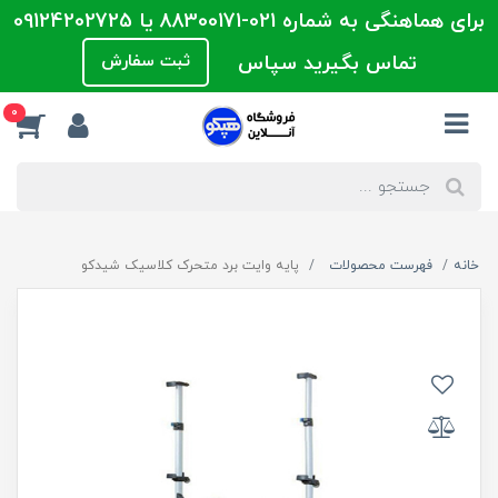
برای هماهنگی به شماره 021-88300171 یا 09124202725
تماس بگیرید سپاس
ثبت سفارش
0
خانه
فهرست محصولات
پایه وایت برد متحرک کلاسیک شیدکو