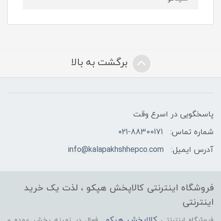
برگشت به بالا
پاسخگویی در اسرع وقت
شماره تماس:
021-88300171
آدرس ایمیل:
info@kalapakhshhepco.com
فروشگاه اینترنتی کالاپخش هپکو ، لذت یک خرید
اینترنتی
کالاپخش هپکو
فروشگاه اینترنتی
فعال در زمینه پخش عمده و