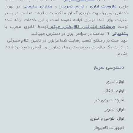
جزیی
ملزومات اداری
،
لوازم تحریری
و
هدایای تبلیغاتی
در تهران
خدماتی نوین را جهت خریدی آسان ،با کیفیت و قیمت مناسب در بستر
اینترنت برای شما عزیزان فراهم نموده است و این خدمات ارائه شده
توسط
فروشگاه اینترنتی کالاپخش هپکو
توسط کادری مجرب با
پشتیبانی
24 ساعت در سراسر ایران در دسترس میباشد.
امید است در راستای کسب رضایت شما عزیزان در تامین اقلام مصرفی
در ادارات ، کارخانجات ، بیمارستان ها ، مدارس و... قدمی مفید برداشته
باشیم.
دسترسی سریع
لوازم اداری
لوازم بایگانی
ملزومات روی میز
لوازم تحریر
لوازم طراحی و هنری
تجهیزات کامپیوتر