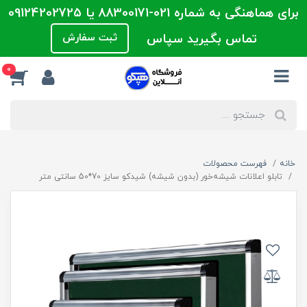
برای هماهنگی به شماره 021-88300171 یا 09124202725
تماس بگیرید سپاس
ثبت سفارش
0
خانه
فهرست محصولات
تابلو اعلانات شیشه‌خور (بدون شیشه) شیدکو سایز 70*50 سانتی متر