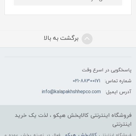
برگشت به بالا
پاسخگویی در اسرع وقت
شماره تماس:
021-88300171
آدرس ایمیل:
info@kalapakhshhepco.com
فروشگاه اینترنتی کالاپخش هپکو ، لذت یک خرید
اینترنتی
کالاپخش هپکو
فروشگاه اینترنتی
فعال در زمینه پخش عمده و