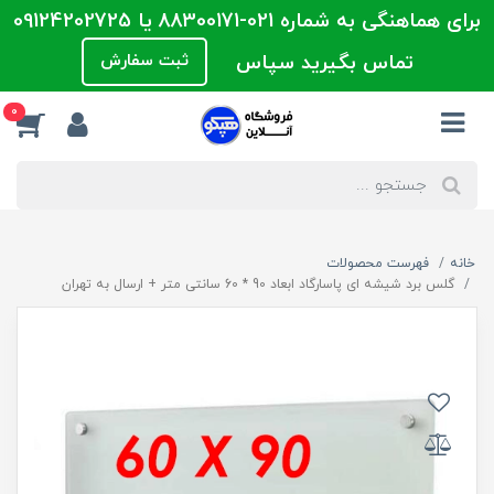
برای هماهنگی به شماره 021-88300171 یا 09124202725
تماس بگیرید سپاس
ثبت سفارش
0
خانه
فهرست محصولات
گلس برد شیشه ای پاسارگاد ابعاد 90 * 60 سانتی متر + ارسال به تهران