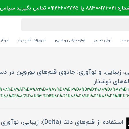
تماس بگیرید سپاس
ی میز
لوازم تحریر
لوازم طراحی و هنری
تجهیزات کامپیوتر
انواع 
ی، زیبایی، و نوآوری: جادوی قلم‌های یوروپن در 
‌های نوشتار
%88%D8%AF%DA%A9%D8%A7%D8%B1-%D8%B1%D9%88%D8%A7%D9
9%88%DB%8C%D8%B3-%DB%8C%D9%88%D8%B1%D9%88%D9%BE%D
استفاده از قلم‌های دلتا (Delta): ز