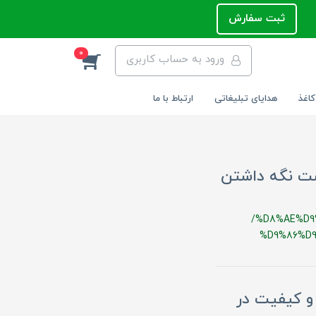
ثبت سفارش
0
ورود به حساب کاربری
کاغذ
هدایای تبلیغاتی
ارتباط با ما
دست نگه داشتن
/%D8%AE%D9
%D9%86%D
یبایی، نوآوری و کیفیت در