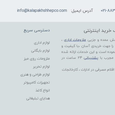
021-883
آدرس ایمیل:
info@kalapakhshhepco.com
 خرید اینترنتی
دسترسی سریع
خش عمده و جزیی
ملزومات اداری
،
لوازم اداری
 را جهت خریدی آسان ،با کیفیت و
لوازم بایگانی
موده است و این خدمات ارائه شده
 مجرب با
پشتیبانی
24 ساعت در
ملزومات روی میز
لوازم تحریر
لام مصرفی در ادارات ، کارخانجات
لوازم طراحی و هنری
تجهیزات کامپیوتر
انواع کاغذ
هدایای تبلیغاتی