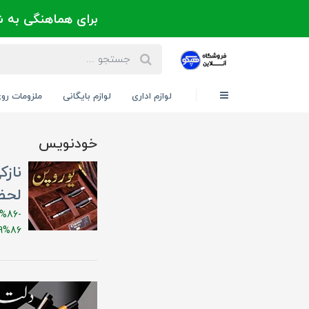
برای هماهنگی به شماره 021-88300171 یا 09124202725 
لوازم اداری
لوازم بایگانی
ملزومات رو
خودنویس
نازک
لحظه
%86-
9%86