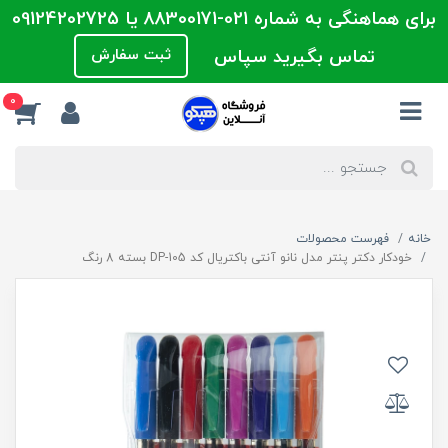
برای هماهنگی به شماره 021-88300171 یا 09124202725
تماس بگیرید سپاس
ثبت سفارش
0
خانه
فهرست محصولات
خودکار دکتر پنتر مدل نانو آنتی باکتریال کد DP-105 بسته 8 رنگ