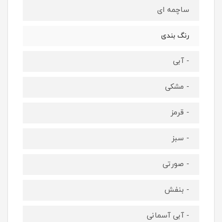
ساچمه ای
رنگ بندی
- آبی
- مشکی
- قرمز
- سبز
- صورتی
- بنفش
- آبی آسمانی