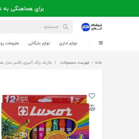
برای هماهنگی به شماره 021-88300171 یا 09124202725 
لوازم اداری
لوازم بایگانی
ملزومات رو
خانه
فهرست محصولات
ماژیک رنگ آمیزی لاکسر مدل عطری بسته 12 عددی 