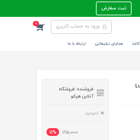
ثبت سفارش
0
ورود به حساب کاربری
کاغذ
هدایای تبلیغاتی
ارتباط با ما
بسته 12 عددی Luxar
فروشنده: فروشگاه
آنلاین هپکو
ناموجود
11%
195,000