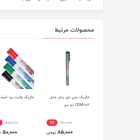
محصولات مرتبط
ماژیک سی دی پنتر مدل
ماژیک وایت برد شیدک
CDM-102 دو سر
55,000
6٪
90,000
50,000
85,000
تومان
ت