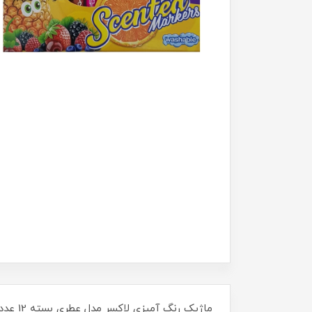
ماژیک رنگ آمیزی لاکسر مدل عطری بسته 12 عددی Luxar Scented