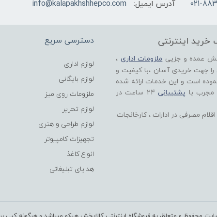
021-883
آدرس ایمیل:
info@kalapakhshhepco.com
 خرید اینترنتی
دسترسی سریع
خش عمده و جزیی
ملزومات اداری
،
لوازم اداری
 را جهت خریدی آسان ،با کیفیت و
لوازم بایگانی
موده است و این خدمات ارائه شده
 مجرب با
پشتیبانی
24 ساعت در
ملزومات روی میز
لوازم تحریر
لام مصرفی در ادارات ، کارخانجات
لوازم طراحی و هنری
تجهیزات کامپیوتر
انواع کاغذ
هدایای تبلیغاتی
یت محفوظ و متعلق به فروشگاه اینترنتی کالاپخش هپکو میباشد و هرگونه کپی بردار