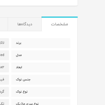
مشخصات
دیدگاه‌ها
لاکسر
برند
ted
مدل
۰x۱۵x۲
ابعاد
فیب
جنس نوک
گرد
نوع نوک
تک
نوع سری ماژیک