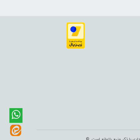
ی با ذکر منبع بلامانع است .©