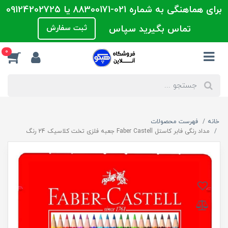
برای هماهنگی به شماره 021-88300171 یا 09124202725
تماس بگیرید سپاس
ثبت سفارش
0
خانه
فهرست محصولات
مداد رنگی فابر کاستل Faber Castell جعبه فلزی تخت کلاسیک 24 رنگ