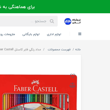
برای هماهنگی به شماره 021-88300171 یا 09124202725 
لوازم اداری
لوازم بایگانی
ملزومات رو
خانه
فهرست محصولات
مداد رنگی فابر کاستل Faber Castell فلزی تخت کلاسیک 48 رنگ