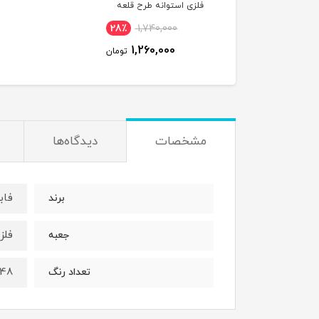
فلزی استوانه طرح قلعه
12 رنگ
28٪
1,740,000
1,260,000
تومان
مشخصات
دیدگاه‌ها
فابر ک
برند
فلز
جعبه
48 رنگ
تعداد رنگ