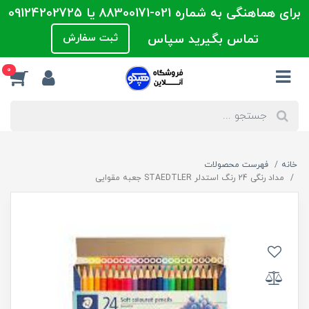
برای هماهنگی به شماره 021-88300171 یا 09124202725
تماس بگیرید سپاس
ثبت سفارش
0
خانه
فهرست محصولات
مداد رنگی 24 رنگ استدلر STAEDTLER جعبه مقوایی