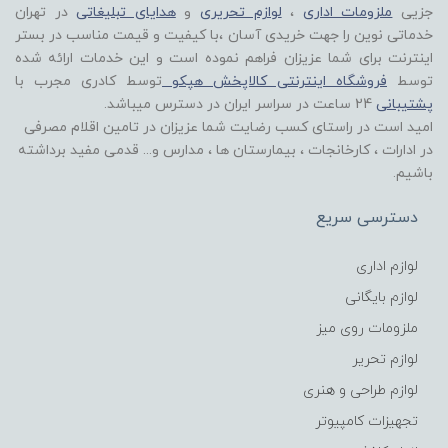
جزیی
ملزومات اداری
،
لوازم تحریری
و
هدایای تبلیغاتی
در تهران
خدماتی نوین را جهت خریدی آسان ،با کیفیت و قیمت مناسب در بستر
اینترنت برای شما عزیزان فراهم نموده است و این خدمات ارائه شده
توسط
فروشگاه اینترنتی کالاپخش هپکو
توسط کادری مجرب با
پشتیبانی
24 ساعت در سراسر ایران در دسترس میباشد.
امید است در راستای کسب رضایت شما عزیزان در تامین اقلام مصرفی
در ادارات ، کارخانجات ، بیمارستان ها ، مدارس و... قدمی مفید برداشته
باشیم.
دسترسی سریع
لوازم اداری
لوازم بایگانی
ملزومات روی میز
لوازم تحریر
لوازم طراحی و هنری
تجهیزات کامپیوتر