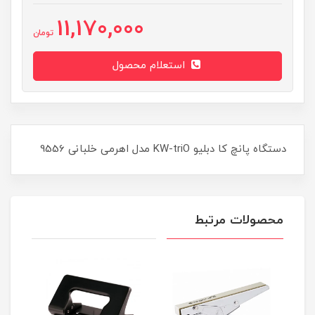
11,170,000
تومان
استعلام محصول
دستگاه پانچ کا دبلیو KW-triO مدل اهرمی خلبانی 9556
محصولات مرتبط