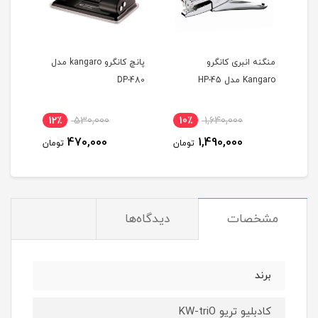
پانچ کانگرو kangaro مدل
پانچ برند کانگرو Kangaro
DP-480
مدل DP 800
18٪
7,320,000
12٪
530,000
10٪
6,050,000
470,000
تومان
تومان
تومان
مشخصات
دیدگاه‌ها
برند
کادبلیو تریو KW-triO