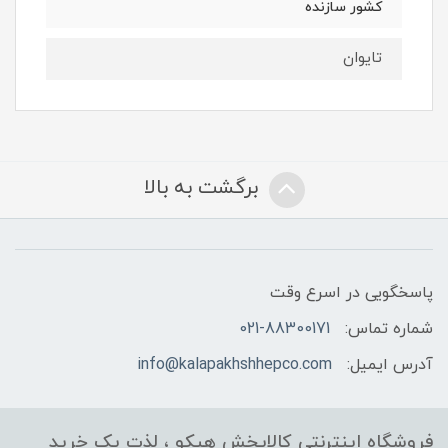
کشور سازنده
تایوان
برگشت به بالا
پاسخگویی در اسرع وقت
شماره تماس:
021-88300171
آدرس ایمیل:
info@kalapakhshhepco.com
فروشگاه اینترنتی کالاپخش هپکو ، لذت یک خرید