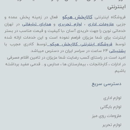
اینترنتی
کالاپخش هپکو
فروشگاه اینترنتی
فعال در زمینه پخش عمده و
جزیی
ملزومات اداری
،
لوازم تحریری
و
هدایای تبلیغاتی
در تهران
خدماتی نوین را جهت خریدی آسان ،با کیفیت و قیمت مناسب در بستر
اینترنت برای شما عزیزان فراهم نموده است و این خدمات ارائه شده
توسط
فروشگاه اینترنتی کالاپخش هپکو
توسط کادری مجرب با
پشتیبانی
24 ساعت در سراسر ایران در دسترس میباشد.
امید است در راستای کسب رضایت شما عزیزان در تامین اقلام مصرفی
در ادارات ، کارخانجات ، بیمارستان ها ، مدارس و... قدمی مفید برداشته
باشیم.
دسترسی سریع
لوازم اداری
لوازم بایگانی
ملزومات روی میز
لوازم تحریر