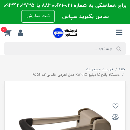
برای هماهنگی به شماره 021-88300171 یا 09124202725
تماس بگیرید سپاس
ثبت سفارش
0
خانه
فهرست محصولات
دستگاه پانچ کا دبلیو KW-triO مدل اهرمی خلبانی کد 9556