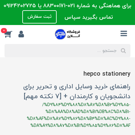
برای هماهنگی به شماره 021-88300171 یا 09124202725
تماس بگیرید سپاس
ثبت سفارش
0
hepco stationery
راهنمای خرید وسایل اداری و تحریر برای
دانشجویان و کارمندان + [7 نکته مهم]
/%D9%84%D9%88%D8%A7%D8%B2%D9%85-
%D8%AA%D8%AD%D8%B1%DB%8C%D8%B1-
%D8%AF%D8%A7%D9%86%D8%B4%D8%AC%D9%88-
%DA%A9%D8%A7%D8%B1%D9%85%D9%86%D8%AF