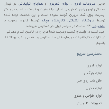
جزیی
ملزومات اداری
،
لوازم تحریری
و
هدایای تبلیغاتی
در تهران
خدماتی نوین را جهت خریدی آسان ،با کیفیت و قیمت مناسب در بستر
اینترنت برای شما عزیزان فراهم نموده است و این خدمات ارائه شده
توسط
فروشگاه اینترنتی کالاپخش هپکو
توسط کادری مجرب با
پشتیبانی
24 ساعت در سراسر ایران در دسترس میباشد.
امید است در راستای کسب رضایت شما عزیزان در تامین اقلام مصرفی
در ادارات ، کارخانجات ، بیمارستان ها ، مدارس و... قدمی مفید برداشته
باشیم.
دسترسی سریع
لوازم اداری
لوازم بایگانی
ملزومات روی میز
لوازم تحریر
لوازم طراحی و هنری
تجهیزات کامپیوتر