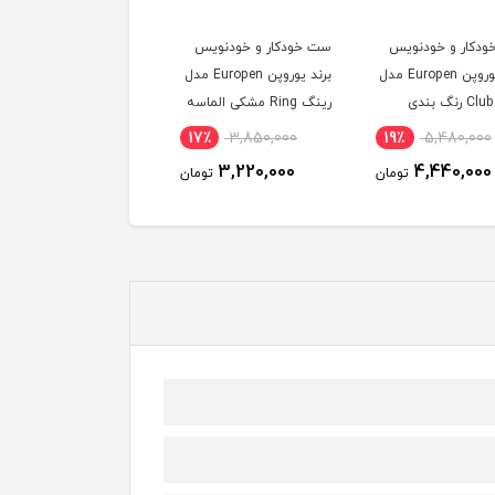
دکار و خودنویس
ست خودکار و خودنویس
مغزی خودکار برند شیفر
برند یوروپن Europen مدل
برند یوروپن Europen مدل
Sheaffer
کلاب Club رنگ بندی
رینگ Ring مشکی الماسه
گیره مشکی
15٪
1,020,000
17٪
3,850,000
19٪
5,480,000
870,000
3,220,000
4,440,000
تومان
تومان
توم