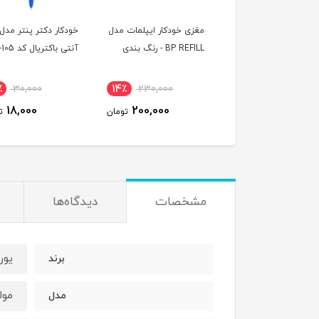
نویس فوراور
مغزی خودکار ایپلمات مدل
خودکار دکتر پنتر مدل 
Pininfarina Nova
BP REFILL - رنگ بندی
آنتی باکتریال کد DP-105
Black مشکی - قلم
سیونی
٪
30,000
14٪
230,000
15٪
83,160,000
18,000
200,000
70,690,000
تومان
تومان
ت
مشخصات
دیدگاه‌ها
یوروپ
برند
مولانا
مدل