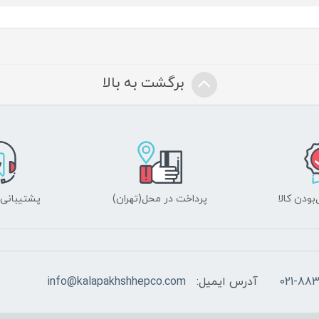
برگشت به بالا
ودن کالا
پرداخت در محل(تهران)
پشتیبانی ۲۴ ساعت
021-883
آدرس ایمیل:
info@kalapakhshhepco.com