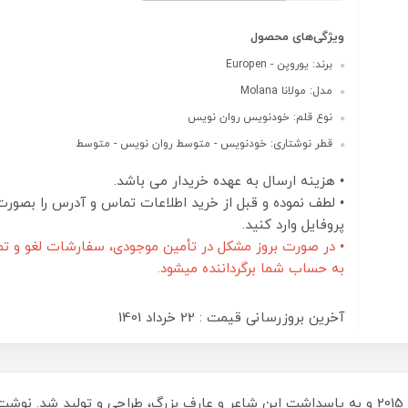
ویژگی‌های محصول
برند: یوروپن - Europen
مدل: مولانا Molana
نوع قلم: خودنویس روان نویس
قطر نوشتاری: خودنویس - متوسط روان نویس - متوسط
• هزینه ارسال به عهده خریدار می باشد.
• لطف نموده و قبل از خرید اطلاعات تماس و آدرس را بصورت
پروفایل وارد کنید.
• در صورت بروز مشکل در تأمین موجودی، سفارشات لغو و تم
به حساب شما برگرداننده میشود.
آخرین بروزرسانی قیمت : 22 خرداد 1401
ست روان‌نویس و خودنویس مولانا عارف در سال 2015 و به پاسداشت این شاعر و عارف بزرگ، طراح