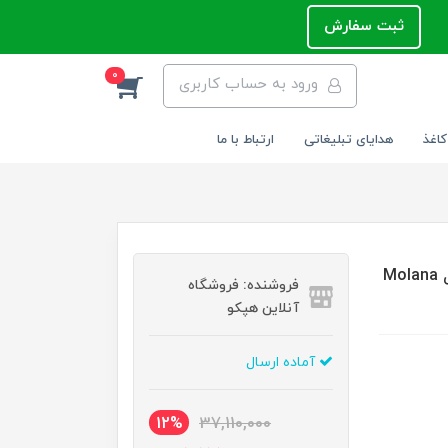
ثبت سفارش
0
ورود به حساب کاربری
کاغذ
هدایای تبلیغاتی
ارتباط با ما
ست خودنویس و روان نویس برند یوروپن - Europen مدل Molana
فروشنده: فروشگاه
آنلاین هپکو
آماده ارسال
12%
37,110,000