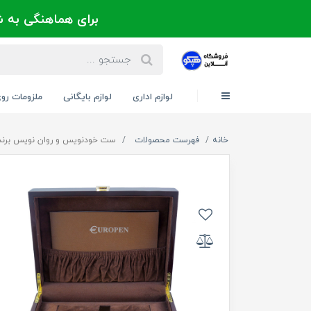
برای هماهنگی به شماره 021-88300171 یا 09124202725 
لوازم اداری
لوازم بایگانی
ملزومات رو
خانه
فهرست محصولات
ست خودنویس و روان نویس برند یوروپن - Europen مد