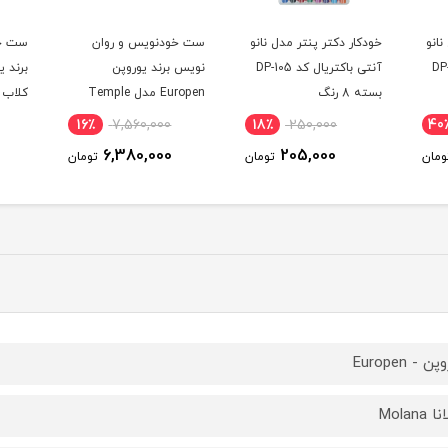
نانو
خودکار دکتر پنتر مدل نانو
ست خودنویس و روان
ست خو
آنتی باکتریال کد DP-105
نویس برند یوروپن
بسته 8 رنگ
Europen مدل Temple
مشکی گیره زرد
متنوع
16٪
7,560,000
18٪
250,000
40
6,380,000
205,000
ومان
تومان
تومان
ن - Europen
 Molana