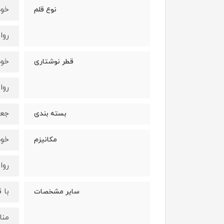
خود
نوع قلم
روا
خود
قطر نوشتاری
روا
جعب
بسته بندی
خود
مکانیزم
روا
با 
سایر مشخصات
منا