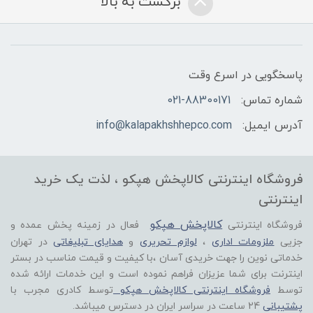
برگشت به بالا
پاسخگویی در اسرع وقت
شماره تماس:
021-88300171
آدرس ایمیل:
info@kalapakhshhepco.com
فروشگاه اینترنتی کالاپخش هپکو ، لذت یک خرید
اینترنتی
کالاپخش هپکو
فروشگاه اینترنتی
فعال در زمینه پخش عمده و
جزیی
ملزومات اداری
،
لوازم تحریری
و
هدایای تبلیغاتی
در تهران
خدماتی نوین را جهت خریدی آسان ،با کیفیت و قیمت مناسب در بستر
اینترنت برای شما عزیزان فراهم نموده است و این خدمات ارائه شده
توسط
فروشگاه اینترنتی کالاپخش هپکو
توسط کادری مجرب با
پشتیبانی
24 ساعت در سراسر ایران در دسترس میباشد.