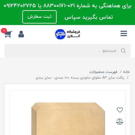
برای هماهنگی به شماره 021-88300171 یا 09124202725
تماس بگیرید سپاس
ثبت سفارش
0
خانه
فهرست محصولات
پاکت سایز A3 مقوای نخودی بسته 100 عددی - سایز بندی