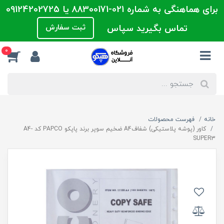
برای هماهنگی به شماره 021-88300171 یا 09124202725
تماس بگیرید سپاس
ثبت سفارش
0
خانه
فهرست محصولات
کاور (پوشه پلاستیکی) شفافA4 ضخیم سوپر برند پاپکو PAPCO کد A4-
SUPER3