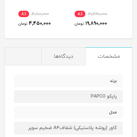
1,420,000
8٪
4,810,000
8٪
21,390,000
,300,000
4,450,000
19,890,000
تومان
تومان
مشخصات
دیدگاه‌ها
برند
پاپکو PAPCO
مدل
کاور (پوشه پلاستیکی) شفافA4 ضخیم سوپر