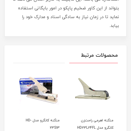
بتواند از این کاور ضخیم پاپکو در امور بایگانی استفاده
نماید تا در زمان نیاز به سادگی اسناد و مدارک خود را
بیابد.
محصولات مرتبط
ه اهرمی راحت‌زن
منگنه کانگرو مدل HD-
دستگاه چسب پهن د
دل HD23L24FL
23S13
مدل E-800 deli