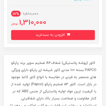
18%
1,580,000
1,310,000
تومان
افزودن به سبدخرید
کاور (پوشه پلاستیکی) شفافA4 ضخیم سوپر برند پاپکو
PAPCO بسته 100 عددی کاور شیشه ای پاپکو دارای ویژگی
های منحصر به فردی در مقایسه با انواع کاور کاغذ موجود
در بازار است. کاور a4 ضخیم پاپکو (Papco) تولید شده از
با کیفیت ترین مواد اولیه پلاستیکی از جنس ABS که در
کنار مقاومت و ضخامت بسیار بالا، دارای شفافیتی
استاندارد می باشد. این قابلیت به کاربر امکان می دهد تا