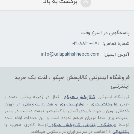
برگشت به بالا
پاسخگویی در اسرع وقت
شماره تماس:
021-88300171
آدرس ایمیل:
info@kalapakhshhepco.com
فروشگاه اینترنتی کالاپخش هپکو ، لذت یک خرید
اینترنتی
کالاپخش هپکو
فروشگاه اینترنتی
فعال در زمینه پخش عمده و
جزیی
ملزومات اداری
،
لوازم تحریری
و
هدایای تبلیغاتی
در تهران
خدماتی نوین را جهت خریدی آسان ،با کیفیت و قیمت مناسب در بستر
اینترنت برای شما عزیزان فراهم نموده است و این خدمات ارائه شده
توسط
فروشگاه اینترنتی کالاپخش هپکو
توسط کادری مجرب با
پشتیبانی
24 ساعت در سراسر ایران در دسترس میباشد.