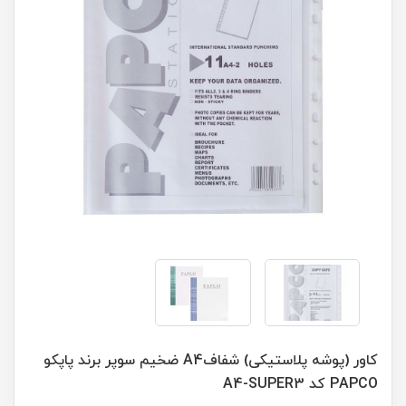
کاور (پوشه پلاستیکی) شفافA4 ضخیم سوپر برند پاپکو
PAPCO کد A4-SUPER3