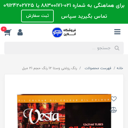
برای هماهنگی به شماره 021-88300171 یا 09124202725
تماس بگیرید سپاس
ثبت سفارش
0
خانه
فهرست محصولات
رنگ روغنی وستا 12 رنگ حجم 21 میل