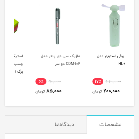
ل
ماژیک سی دی پنتر مدل
استیکی نوت (یادداشت سر
است
CDM-102 دو سر
چسب) سایز 3x3 اینچ 100
برگ 1
G LI
22٪
70,000
6٪
90,000
17
55,000
85,000
مان
تومان
تومان
مشخصات
دیدگاه‌ها