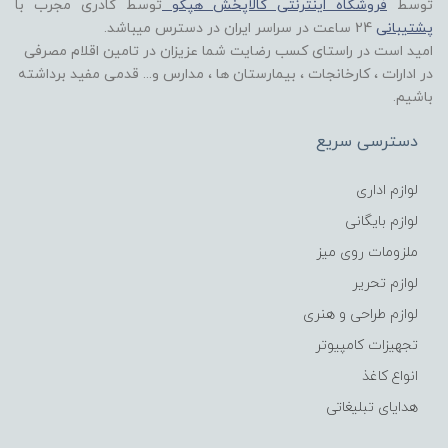
توسط
فروشگاه اینترنتی کالاپخش هپکو
توسط کادری مجرب با
پشتیبانی
24 ساعت در سراسر ایران در دسترس میباشد.
امید است در راستای کسب رضایت شما عزیزان در تامین اقلام مصرفی
در ادارات ، کارخانجات ، بیمارستان ها ، مدارس و... قدمی مفید برداشته
باشیم.
دسترسی سریع
لوازم اداری
لوازم بایگانی
ملزومات روی میز
لوازم تحریر
لوازم طراحی و هنری
تجهیزات کامپیوتر
انواع کاغذ
هدایای تبلیغاتی