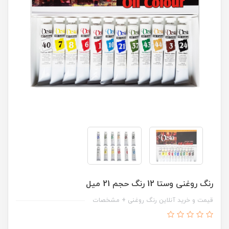
رنگ روغنی وستا 12 رنگ حجم 21 میل
قیمت و خرید آنلاین رنگ روغنی + مشخصات