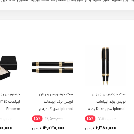
ست خودنویس و روان
خودنویس روان نویس برند
خودنو
نویس برند ایپلمات
ایپلمات Iplomat مدل
دل Duke بدنه
Iplomat مدل گلادیاتور
Emperor
چوب ن
Gladiator بدنه مشکی
0
15٪
24,000,000
15٪
16,500,000
15
گیره طلایی
0
20,400,000
14,030,000
ومان
تومان
تومان