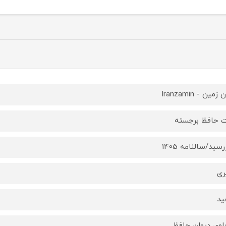
 زمین - Iranzamin
حافظ برجسته
سید/سالنامه 1405
ری
ید
اوی دیوان حافظ