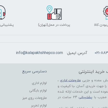
ودن کالا
پرداخت در محل(تهران)
پشتیبانی ۲۴ ساعت
021-883
آدرس ایمیل:
info@kalapakhshhepco.com
 خرید اینترنتی
دسترسی سریع
خش عمده و جزیی
ملزومات اداری
،
لوازم اداری
 را جهت خریدی آسان ،با کیفیت و
لوازم بایگانی
موده است و این خدمات ارائه شده
 مجرب با
پشتیبانی
24 ساعت در
ملزومات روی میز
لوازم تحریر