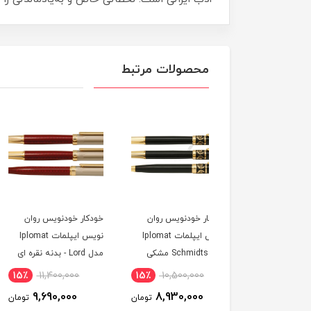
محصولات مرتبط
کار خودنویس روان
خودکار خودنویس روان
ست خودنویس و روان
نویس ایپلمات Iplomat
نویس ایپلمات Iplomat
نویس برند ایپلمات
مدل Schmidts مشکی
مدل Lord - بدنه نقره ای
Iplomat م
ی طلایی
مشکی گیره طلایی
٪
7,500,000
15٪
11,400,000
15٪
10,500,000
6,380,000
9,690,000
8,930,000
تومان
تومان
ت