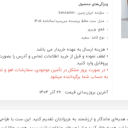
ویژگی‌های محصول
سازنده: ایران زمین - Iranzamin
مدل: ست حافظ برجسته سررسید/سالنامه 1405
قطع: وزیری
نوع کاغذ: سفید
• هزینه ارسال به عهده خریدار می باشد.
• لطف نموده و قبل از خرید اطلاعات تماس و آدرس را بصورت
پروفایل وارد کنید.
• در صورت بروز مشکل در تأمین موجودی، سفارشات لغو و تم
به حساب شما برگرداننده میشود.
آخرین بروزرسانی قیمت : 26 آذر 1404
با ست حافظ و سررسید برجسته 1405 کد 50401، هدیه‌ای ماندگار و ارزشمند به عزیزانتان تقدیم کنید
با این هدیه خلق کنید و از تجربه‌ای متفاوت لذت ببرید. همین حالا این