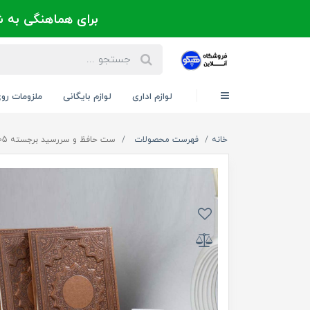
برای هماهنگی به شماره 021-88300171 یا 09124202725 
لوازم اداری
لوازم بایگانی
ملزومات رو
خانه
فهرست محصولات
ست حافظ و سررسید برجسته 1405 کد 50401 - مناسب هدیه