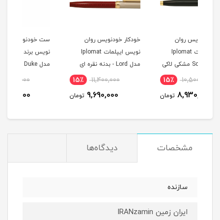
خودکار خودنویس روان
ست خودنویس و روان
ست 
نویس ایپلمات Iplomat
نویس برند ایپلمات Iplomat
 لاکی
مدل Lord - بدنه نقره ای
مدل Duke بدنه مشکی گیره
طلایی
بدنه
15٪
7,500,000
15٪
11,400,000
1
6,380,000
9,690,000
مان
تومان
تومان
مشخصات
دیدگاه‌ها
سازنده
ایران زمین IRANzamin