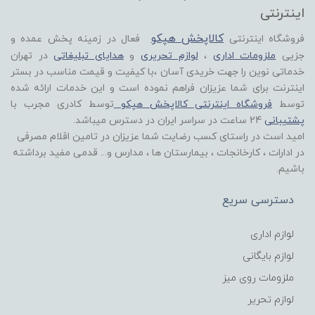
اینترنتی
کالاپخش هپکو
فروشگاه اینترنتی
فعال در زمینه پخش عمده و
جزیی
ملزومات اداری
،
لوازم تحریری
و
هدایای تبلیغاتی
در تهران
خدماتی نوین را جهت خریدی آسان ،با کیفیت و قیمت مناسب در بستر
اینترنت برای شما عزیزان فراهم نموده است و این خدمات ارائه شده
توسط
فروشگاه اینترنتی کالاپخش هپکو
توسط کادری مجرب با
پشتیبانی
24 ساعت در سراسر ایران در دسترس میباشد.
امید است در راستای کسب رضایت شما عزیزان در تامین اقلام مصرفی
در ادارات ، کارخانجات ، بیمارستان ها ، مدارس و... قدمی مفید برداشته
باشیم.
دسترسی سریع
لوازم اداری
لوازم بایگانی
ملزومات روی میز
لوازم تحریر