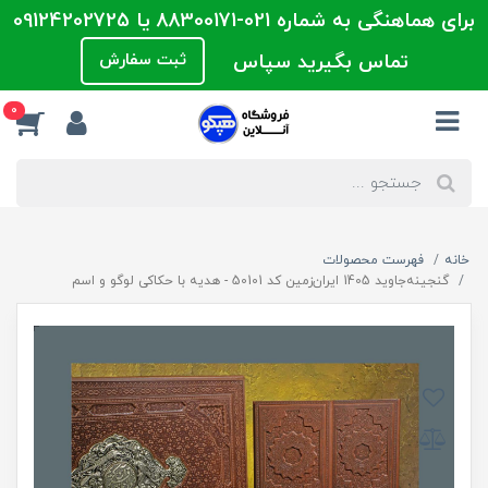
برای هماهنگی به شماره 021-88300171 یا 09124202725
تماس بگیرید سپاس
ثبت سفارش
0
خانه
فهرست محصولات
گنجینه‌جاوید 1405 ایران‌زمین کد 50101 - هدیه با حکاکی لوگو و اسم