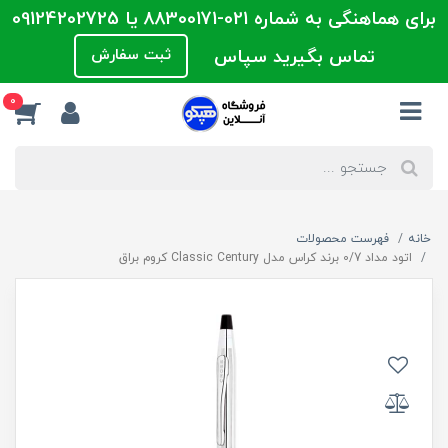
برای هماهنگی به شماره 021-88300171 یا 09124202725
تماس بگیرید سپاس
ثبت سفارش
0
خانه
فهرست محصولات
اتود مداد 0/7 برند کراس مدل Classic Century کروم براق