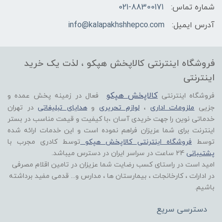
شماره تماس:
021-88300171
آدرس ایمیل:
info@kalapakhshhepco.com
فروشگاه اینترنتی کالاپخش هپکو ، لذت یک خرید
اینترنتی
کالاپخش هپکو
فروشگاه اینترنتی
فعال در زمینه پخش عمده و
جزیی
ملزومات اداری
،
لوازم تحریری
و
هدایای تبلیغاتی
در تهران
خدماتی نوین را جهت خریدی آسان ،با کیفیت و قیمت مناسب در بستر
اینترنت برای شما عزیزان فراهم نموده است و این خدمات ارائه شده
توسط
فروشگاه اینترنتی کالاپخش هپکو
توسط کادری مجرب با
پشتیبانی
24 ساعت در سراسر ایران در دسترس میباشد.
امید است در راستای کسب رضایت شما عزیزان در تامین اقلام مصرفی
در ادارات ، کارخانجات ، بیمارستان ها ، مدارس و... قدمی مفید برداشته
باشیم.
دسترسی سریع