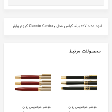
اتود مداد 0/7 برند کراس مدل Classic Century کروم براق
محصولات مرتبط
خودکار خودنویس روان
خودکار خودنویس روان
ست خودنو