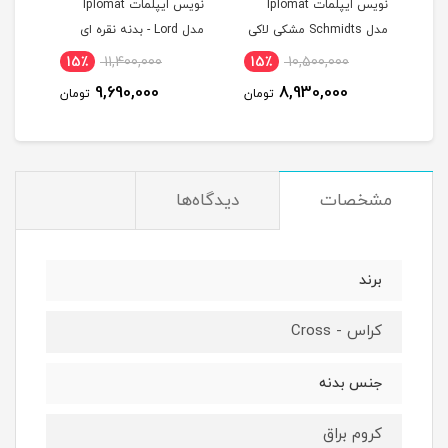
نویس ایپلمات Iplomat
نویس ایپلمات Iplomat
مدل Schmidts مشکی لاکی
مدل Lord - بدنه نقره ای
طلایی
طلایی
00
15٪
11,400,000
15٪
10,500,000
00
9,690,000
8,930,000
تومان
تومان
مشخصات
دیدگاه‌ها
برند
کراس - Cross
جنس بدنه
کروم براق