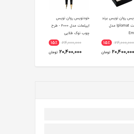
یس روان نویس
خودنویس روان نویس برند
ست خودکار و روان نوی
ایپلمات مدل 2000 - طرح
ایپلمات Iplomat مدل
وک طلایی
2000 - صدفی نوک طلایی
کروم گیره زرد
15٪
11,600,000
15٪
37,500,000
15٪
24,000,00
9,860,000
31,880,000
20,400,00
تومان
تومان
توم