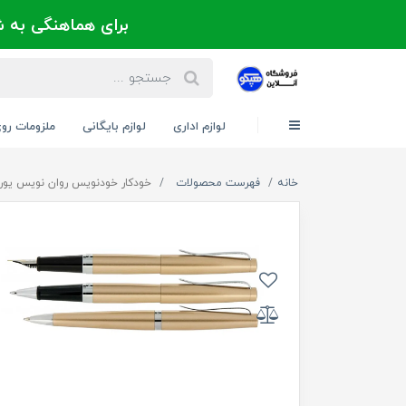
برای هماهنگی به شماره 021-88300171 یا 09124202725 
لوازم اداری
لوازم بایگانی
ملزومات رو
خانه
فهرست محصولات
خودکار خودنویس روان نویس یوروپن - Europen مدل Vita +