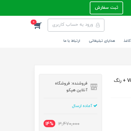
ثبت سفارش
0
ورود به حساب کاربری
کاغذ
هدایای تبلیغاتی
ارتباط با ما
خودکار خودنویس روان نویس یوروپن - Europen مدل Vita + رنگ
فروشنده: فروشگاه
آنلاین هپکو
آماده ارسال
14%
3,470,000