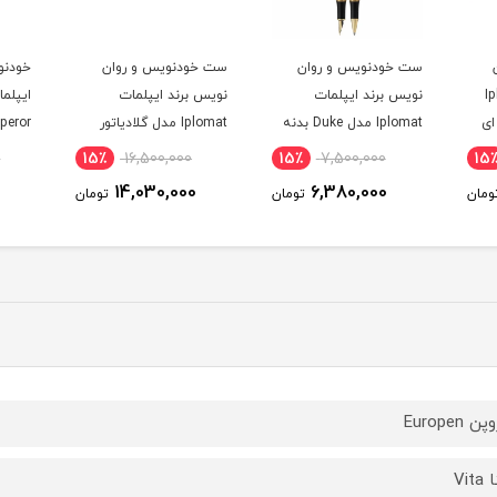
ست خودنویس و روان
خودنویس روان نویس برند
خودنو
نویس برند ایپلمات
ایپلمات Iplomat مدل
دل Duke بدنه
Iplomat مدل گلادیاتور
Emperor
چوب ن
Gladiator بدنه مشکی
0
15٪
24,000,000
15٪
16,500,000
15
گیره طلایی
0
20,400,000
14,030,000
ومان
تومان
تومان
 Europen
Vit