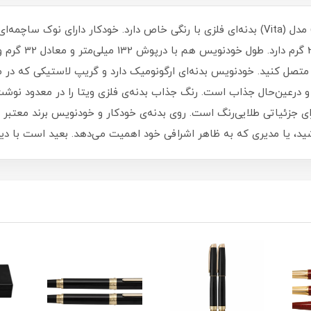
ست خودکار و خودنویس و روان نویس (یوروپن) مدل (Vita) بدنه‌ای فلزی با رنگی خاص دارد. خو
است. طول خودکار 3
متصل کنید. خودنویس بدنه‌ای ارگونومیک دارد و گریپ لاستیکی که در م
رعین‌حال جذاب است. رنگ جذاب بدنه‌ی فلزی ویتا را در معدود نوشت‌اف
زئیاتی طلایی‌رنگ است. روی بدنه‌ی خودکار و خودنویس برند معتبر
ی که به ظاهر اشرافی خود اهمیت می‌دهد. بعید است با دیدن Vita مجذوب ظاهر لوکس آن نش