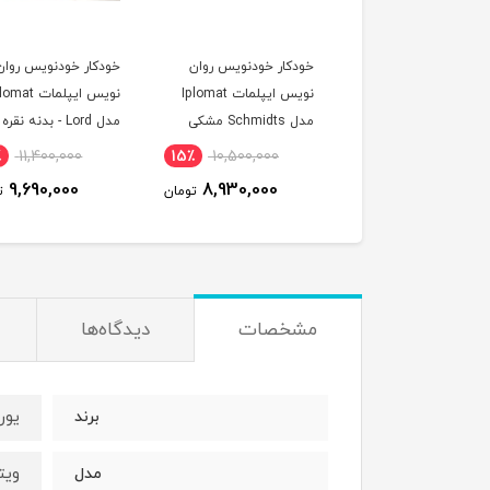
کار خودنویس روان
خودکار خودنویس روان
ست خودنویس و روان
نویس ایپلمات Iplomat
نویس ایپلمات Iplomat
نویس برند ایپلمات
مدل Schmidts مشکی
مدل Lord - بدنه نقره ای
Iplomat م
ی طلایی
مشکی گیره طلایی
٪
7,500,000
15٪
11,400,000
15٪
10,500,000
6,380,000
9,690,000
8,930,000
تومان
تومان
ت
مشخصات
دیدگاه‌ها
یوروپن
برند
ویتا a
مدل