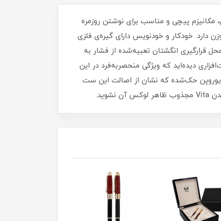
دکار دارای نوک ساچمه‌ای، مکانیزم پیچی و مناسب برای نوشتن روزمره
14 میلی‌متر و وزنی برابر با 27 گرم دارد. طول خودنویس هم با درپوش 132 میلی‌متر و معادل 32 گرم وزن دارد. خودکار و خودنویس دارای گیره‌ی فلزی
حل قرارگیری انگشتان تعبیه‌شده از فشار به
زاری دیده‌اید که ویژگی منحصربه‌فرد در این
 یوروپن حک‌شده که نشان از اصالت این ست
وید.