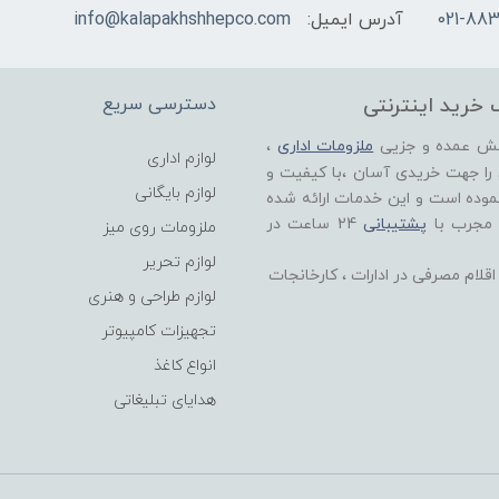
021-883
آدرس ایمیل:
info@kalapakhshhepco.com
 خرید اینترنتی
دسترسی سریع
خش عمده و جزیی
ملزومات اداری
،
لوازم اداری
 را جهت خریدی آسان ،با کیفیت و
لوازم بایگانی
موده است و این خدمات ارائه شده
 مجرب با
پشتیبانی
24 ساعت در
ملزومات روی میز
لوازم تحریر
لام مصرفی در ادارات ، کارخانجات
لوازم طراحی و هنری
تجهیزات کامپیوتر
انواع کاغذ
هدایای تبلیغاتی