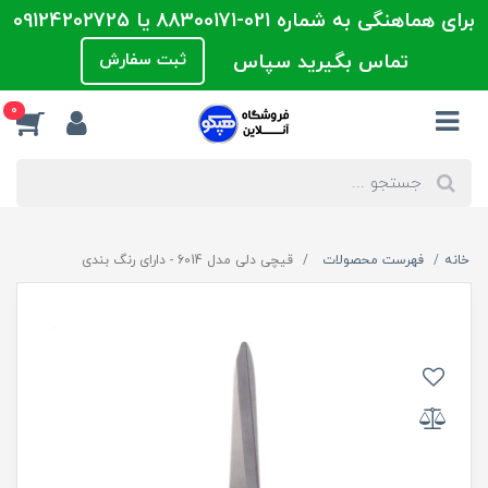
برای هماهنگی به شماره 021-88300171 یا 09124202725
تماس بگیرید سپاس
ثبت سفارش
0
خانه
فهرست محصولات
قیچی دلی مدل 6014 - دارای رنگ بندی