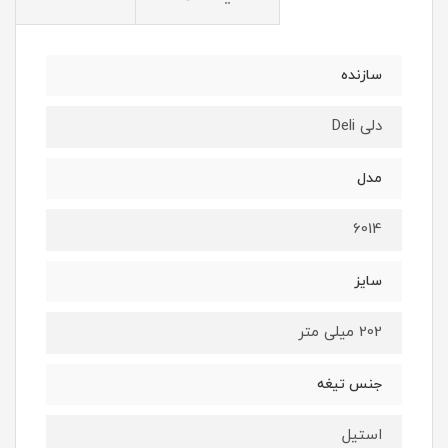
سازنده
دلی Deli
مدل
6014
سایز
202 میلی متر
جنس تیغه
استیل