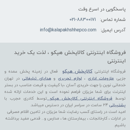
پاسخگویی در اسرع وقت
شماره تماس:
021-88300171
آدرس ایمیل:
info@kalapakhshhepco.com
فروشگاه اینترنتی کالاپخش هپکو ، لذت یک خرید
اینترنتی
کالاپخش هپکو
فروشگاه اینترنتی
فعال در زمینه پخش عمده و
جزیی
ملزومات اداری
،
لوازم تحریری
و
هدایای تبلیغاتی
در تهران
خدماتی نوین را جهت خریدی آسان ،با کیفیت و قیمت مناسب در بستر
اینترنت برای شما عزیزان فراهم نموده است و این خدمات ارائه شده
توسط
فروشگاه اینترنتی کالاپخش هپکو
توسط کادری مجرب با
پشتیبانی
24 ساعت در سراسر ایران در دسترس میباشد.
امید است در راستای کسب رضایت شما عزیزان در تامین اقلام مصرفی
در ادارات ، کارخانجات ، بیمارستان ها ، مدارس و... قدمی مفید برداشته
باشیم.