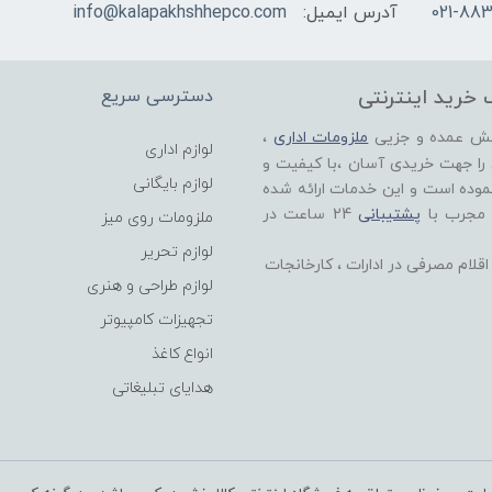
021-883
آدرس ایمیل:
info@kalapakhshhepco.com
 خرید اینترنتی
دسترسی سریع
خش عمده و جزیی
ملزومات اداری
،
لوازم اداری
 را جهت خریدی آسان ،با کیفیت و
لوازم بایگانی
موده است و این خدمات ارائه شده
 مجرب با
پشتیبانی
24 ساعت در
ملزومات روی میز
لوازم تحریر
لام مصرفی در ادارات ، کارخانجات
لوازم طراحی و هنری
تجهیزات کامپیوتر
انواع کاغذ
هدایای تبلیغاتی