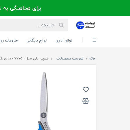
برای هماهنگی به شماره 021-88300171 یا 09124202725 
لوازم اداری
لوازم بایگانی
ملزومات رو
خانه
فهرست محصولات
قیچی دلی مدل 77759 - دارای رنگ بندی