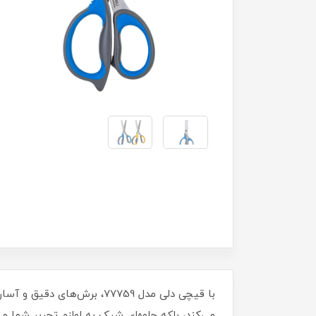
با قیچی دلی مدل 77759، برش
می‌کند، بلکه جلوه‌ای شیک به لوازم تحریر شما می‌