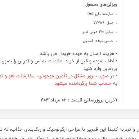
ویژگی‌های محصول
سازنده: دلی Deli
مدل: 77759
سایز: 170 میلی متر
جنس تیغه: استیل
• هزینه ارسال به عهده خریدار می باشد.
• لطف نموده و قبل از خرید اطلاعات تماس و آدرس را بصورت
پروفایل وارد کنید.
• در صورت بروز مشکل در تأمین موجودی، سفارشات لغو و تم
به حساب شما برگرداننده میشود.
آخرین بروزرسانی قیمت : 02 مرداد 1404
‌های دقیق و آسان را تجربه کنید! این قیچی با طراحی ارگونومیک و رنگ‌بندی جذاب، ن
بخشد. کیفیت بالا و دوام فوق‌العاده، انتخابی ایده‌آل برای هر خانه و دف