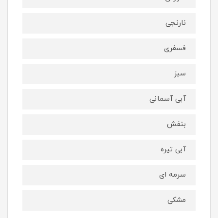
نارنجی
فسفری
سبز
آبی آسمانی
بنفش
آبی تیره
سرمه ای
مشکی