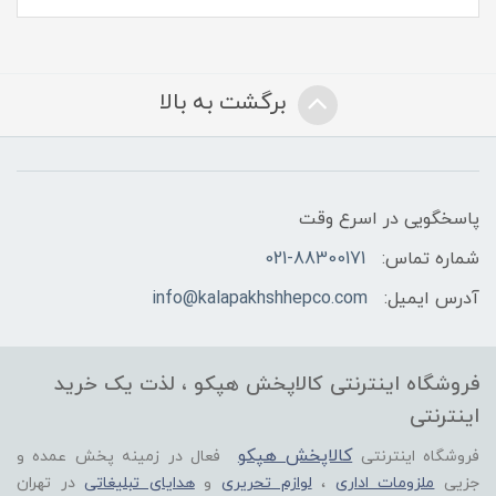
برگشت به بالا
پاسخگویی در اسرع وقت
شماره تماس:
021-88300171
آدرس ایمیل:
info@kalapakhshhepco.com
فروشگاه اینترنتی کالاپخش هپکو ، لذت یک خرید
اینترنتی
کالاپخش هپکو
فروشگاه اینترنتی
فعال در زمینه پخش عمده و
جزیی
ملزومات اداری
،
لوازم تحریری
و
هدایای تبلیغاتی
در تهران