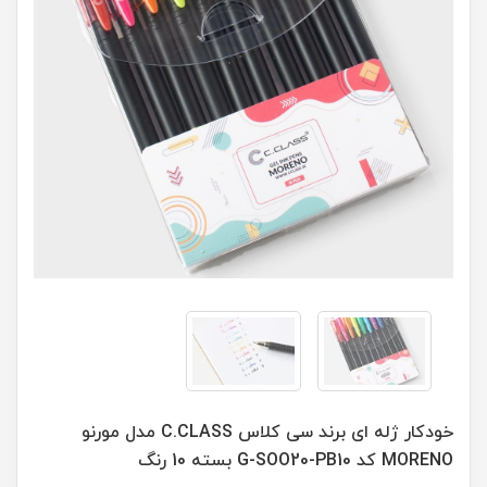
خودکار ژله ای برند سی کلاس C.CLASS مدل مورنو
MORENO کد G-SOO20-PB10 بسته 10 رنگ