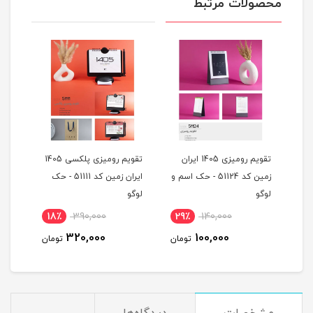
محصولات مرتبط
ران
تقویم رومیزی 1405 ایران
تقویم رومیزی پلکسی 1405
تقوی
 اسم و
زمین کد 51124 - حک اسم و
ایران زمین کد 51111 - حک
لوگو
لوگو
منا
18٪
390,000
29٪
140,000
2
320,000
100,000
مان
تومان
تومان