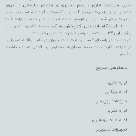
جزیی
ملزومات اداری
،
لوازم تحریری
و
هدایای تبلیغاتی
در تهران
خدماتی نوین را جهت خریدی آسان ،با کیفیت و قیمت مناسب در بستر
اینترنت برای شما عزیزان فراهم نموده است و این خدمات ارائه شده
توسط
فروشگاه اینترنتی کالاپخش هپکو
توسط کادری مجرب با
پشتیبانی
24 ساعت در سراسر ایران در دسترس میباشد.
امید است در راستای کسب رضایت شما عزیزان در تامین اقلام مصرفی
در ادارات ، کارخانجات ، بیمارستان ها ، مدارس و... قدمی مفید برداشته
باشیم.
دسترسی سریع
لوازم اداری
لوازم بایگانی
ملزومات روی میز
لوازم تحریر
لوازم طراحی و هنری
تجهیزات کامپیوتر