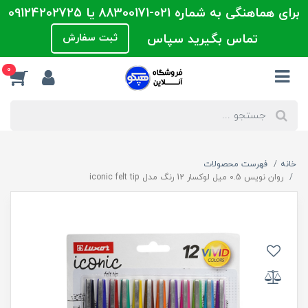
برای هماهنگی به شماره 021-88300171 یا 09124202725
تماس بگیرید سپاس
ثبت سفارش
0
خانه
فهرست محصولات
روان نویس 0.5 میل لوکسار 12 رنگ مدل iconic felt tip