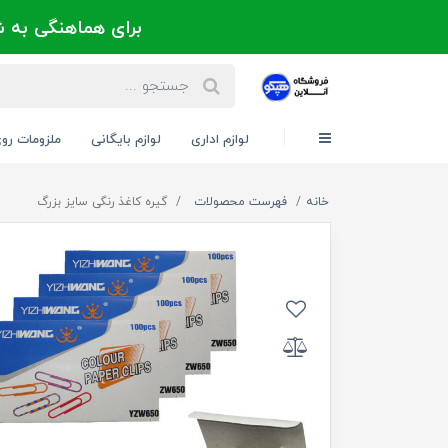
برای هماهنگی به شماره 021-88300171 یا 09124202725 
لوازم اداری
لوازم بایگانی
ملزومات رو
خانه
فهرست محصولات
گیره کاغذ رنگی سایز بزرگ