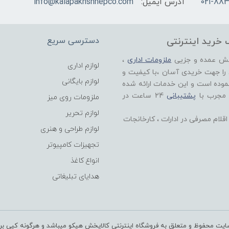
021-883
آدرس ایمیل:
info@kalapakhshhepco.com
 خرید اینترنتی
دسترسی سریع
خش عمده و جزیی
ملزومات اداری
،
لوازم اداری
 را جهت خریدی آسان ،با کیفیت و
لوازم بایگانی
موده است و این خدمات ارائه شده
 مجرب با
پشتیبانی
24 ساعت در
ملزومات روی میز
لوازم تحریر
لام مصرفی در ادارات ، کارخانجات
لوازم طراحی و هنری
تجهیزات کامپیوتر
انواع کاغذ
هدایای تبلیغاتی
یت محفوظ و متعلق به فروشگاه اینترنتی کالاپخش هپکو میباشد و هرگونه کپی بردار