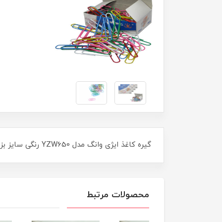
گیره کاغذ ایژی وانگ مدل YZW650 رنگی سایز بزرگ بسته 100 عددی
محصولات مرتبط