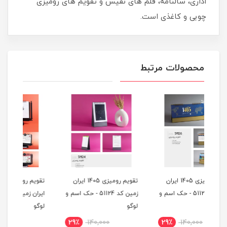
اداری، سالنامه، قلم های نفیس و تقویم های رومیزی
چوبی و کاغذی است.
محصولات مرتبط
ایران
تقویم رومیزی 1405 ایران
تقویم رومیزی پلکسی 1405
تقو
ک اسم و
زمین کد 51124 - حک اسم و
ایران زمین کد 51111 - حک
لوگو
لوگو
منا
18٪
390,000
29٪
140,000
29