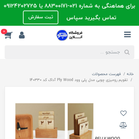
برای هماهنگی به شماره 021-88300171 یا 09124202725
تماس بگیرید سپاس
ثبت سفارش
0
خانه
فهرست محصولات
تقویم رومیزی چوبی مدل پلی وود Ply Wood آداک کد 140330