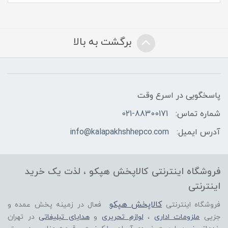
برگشت به بالا
پاسخگویی در اسرع وقت
شماره تماس:
021-88300171
آدرس ایمیل:
info@kalapakhshhepco.com
فروشگاه اینترنتی کالاپخش هپکو ، لذت یک خرید
اینترنتی
کالاپخش هپکو
فروشگاه اینترنتی
فعال در زمینه پخش عمده و
جزیی
ملزومات اداری
،
لوازم تحریری
و
هدایای تبلیغاتی
در تهران