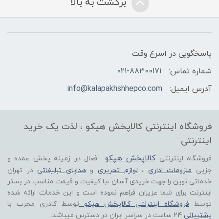
برگشت به بالا
پاسخگویی در اسرع وقت
شماره تماس:
021-88300171
آدرس ایمیل:
info@kalapakhshhepco.com
فروشگاه اینترنتی کالاپخش هپکو ، لذت یک خرید
اینترنتی
کالاپخش هپکو
فروشگاه اینترنتی
فعال در زمینه پخش عمده و
جزیی
ملزومات اداری
،
لوازم تحریری
و
هدایای تبلیغاتی
در تهران
خدماتی نوین را جهت خریدی آسان ،با کیفیت و قیمت مناسب در بستر
اینترنت برای شما عزیزان فراهم نموده است و این خدمات ارائه شده
توسط
فروشگاه اینترنتی کالاپخش هپکو
توسط کادری مجرب با
پشتیبانی
24 ساعت در سراسر ایران در دسترس میباشد.