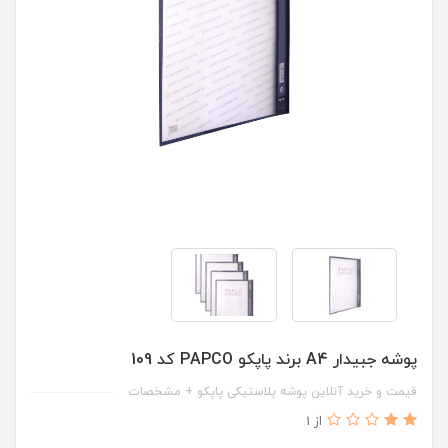
پوشه جبیدار A4 برند پاپکو PAPCO کد 109
قیمت و خرید آنلاین پوشه پلاستیکی پاپکو + مشخصات
از 1