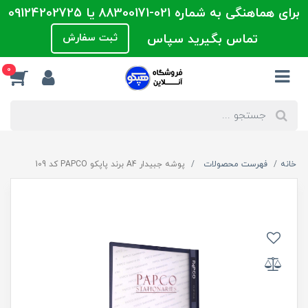
برای هماهنگی به شماره 021-88300171 یا 09124202725
تماس بگیرید سپاس
ثبت سفارش
0
خانه
فهرست محصولات
پوشه جبیدار A4 برند پاپکو PAPCO کد 109