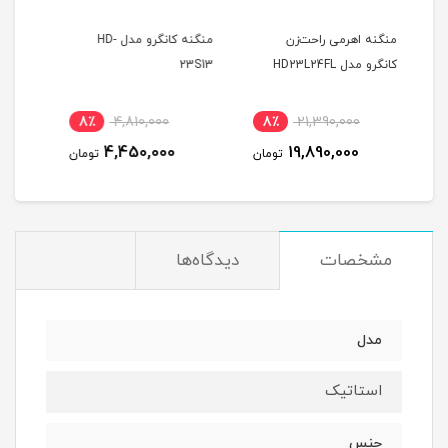
ن
منگنه کانگرو مدل HD-
دستگاه چسب پهن دلی
23S13
مدل E-800 deli
9٪
1,420,000
8٪
4,810,000
8٪
1,300,000
4,450,000
تومان
تومان
تومان
مشخصات
دیدگاه‌ها
مدل
استاتیک
جنس