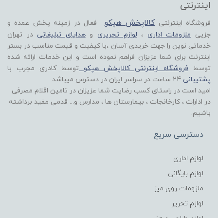
اینترنتی
کالاپخش هپکو
فروشگاه اینترنتی
فعال در زمینه پخش عمده و
جزیی
ملزومات اداری
،
لوازم تحریری
و
هدایای تبلیغاتی
در تهران
خدماتی نوین را جهت خریدی آسان ،با کیفیت و قیمت مناسب در بستر
اینترنت برای شما عزیزان فراهم نموده است و این خدمات ارائه شده
توسط
فروشگاه اینترنتی کالاپخش هپکو
توسط کادری مجرب با
پشتیبانی
24 ساعت در سراسر ایران در دسترس میباشد.
امید است در راستای کسب رضایت شما عزیزان در تامین اقلام مصرفی
در ادارات ، کارخانجات ، بیمارستان ها ، مدارس و... قدمی مفید برداشته
باشیم.
دسترسی سریع
لوازم اداری
لوازم بایگانی
ملزومات روی میز
لوازم تحریر