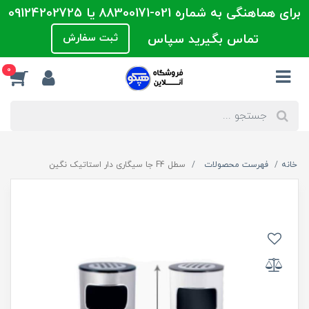
برای هماهنگی به شماره 021-88300171 یا 09124202725
تماس بگیرید سپاس
ثبت سفارش
0
خانه
فهرست محصولات
سطل F4 جا سیگاری دار استاتیک نگین