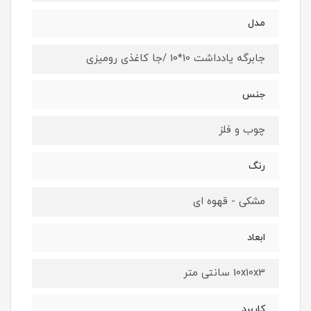
مدل
جابرگه یادداشت 10*10 /جا کاغذی رومیزی
جنس
چوب و فلز
رنگ
مشکی - قهوه ای
ابعاد
10x10x3 سانتی متر
کاربرد