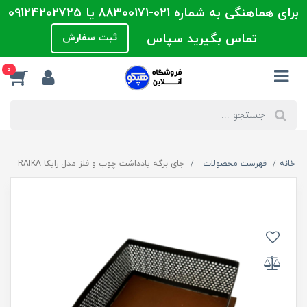
برای هماهنگی به شماره 021-88300171 یا 09124202725
تماس بگیرید سپاس
ثبت سفارش
0
خانه
فهرست محصولات
جای برگه یادداشت چوب و فلز مدل رایکا RAIKA