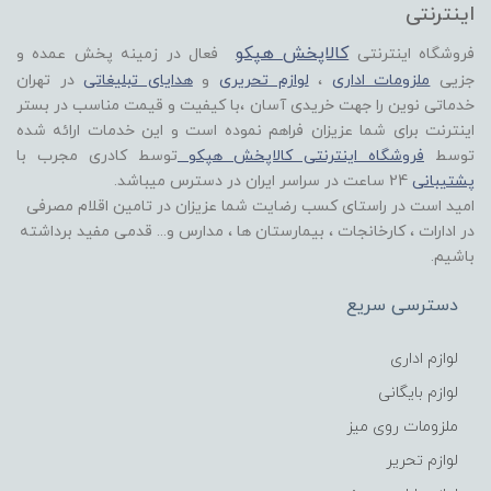
اینترنتی
کالاپخش هپکو
فروشگاه اینترنتی
فعال در زمینه پخش عمده و
جزیی
ملزومات اداری
،
لوازم تحریری
و
هدایای تبلیغاتی
در تهران
خدماتی نوین را جهت خریدی آسان ،با کیفیت و قیمت مناسب در بستر
اینترنت برای شما عزیزان فراهم نموده است و این خدمات ارائه شده
توسط
فروشگاه اینترنتی کالاپخش هپکو
توسط کادری مجرب با
پشتیبانی
24 ساعت در سراسر ایران در دسترس میباشد.
امید است در راستای کسب رضایت شما عزیزان در تامین اقلام مصرفی
در ادارات ، کارخانجات ، بیمارستان ها ، مدارس و... قدمی مفید برداشته
باشیم.
دسترسی سریع
لوازم اداری
لوازم بایگانی
ملزومات روی میز
لوازم تحریر