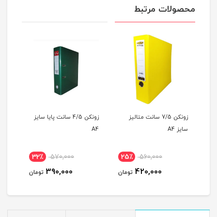
محصولات مرتبط
زونکن 7/5 سانت متالیز
زونکن 4/5 سانت پایا سایز
سایز A4
A4
A4
32٪
570,000
25٪
560,000
3
390,000
420,000
مان
تومان
تومان