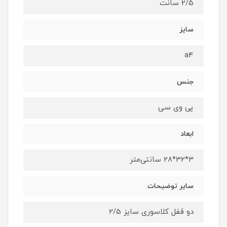
2/5 سانت
سایز
a4
جنس
پی وی سی
ابعاد
3*32*28 سانتی‌متر
سایر توضیحات
دو قفل کلاسوری سایز 2/5