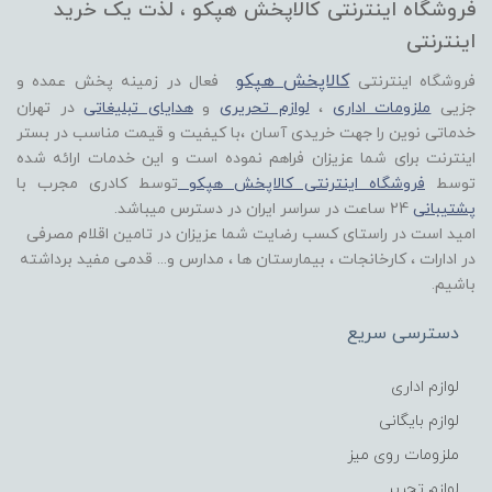
فروشگاه اینترنتی کالاپخش هپکو ، لذت یک خرید
اینترنتی
کالاپخش هپکو
فروشگاه اینترنتی
فعال در زمینه پخش عمده و
جزیی
ملزومات اداری
،
لوازم تحریری
و
هدایای تبلیغاتی
در تهران
خدماتی نوین را جهت خریدی آسان ،با کیفیت و قیمت مناسب در بستر
اینترنت برای شما عزیزان فراهم نموده است و این خدمات ارائه شده
توسط
فروشگاه اینترنتی کالاپخش هپکو
توسط کادری مجرب با
پشتیبانی
24 ساعت در سراسر ایران در دسترس میباشد.
امید است در راستای کسب رضایت شما عزیزان در تامین اقلام مصرفی
در ادارات ، کارخانجات ، بیمارستان ها ، مدارس و... قدمی مفید برداشته
باشیم.
دسترسی سریع
لوازم اداری
لوازم بایگانی
ملزومات روی میز
لوازم تحریر