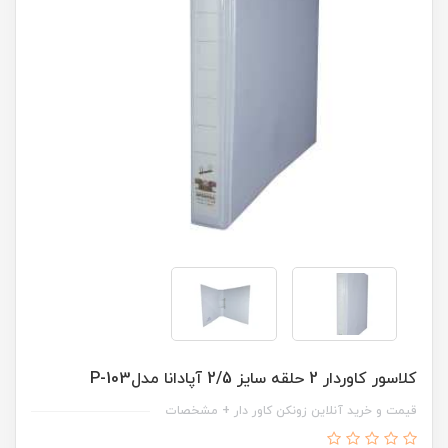
کلاسور کاوردار 2 حلقه سایز 2/5 آپادانا مدلP-103
قیمت و خرید آنلاین زونکن کاور دار + مشخصات