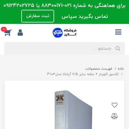
برای هماهنگی به شماره 021-88300171 یا 09124202725
تماس بگیرید سپاس
ثبت سفارش
0
خانه
فهرست محصولات
کلاسور کاوردار 2 حلقه سایز 2/5 آپادانا مدلP-103