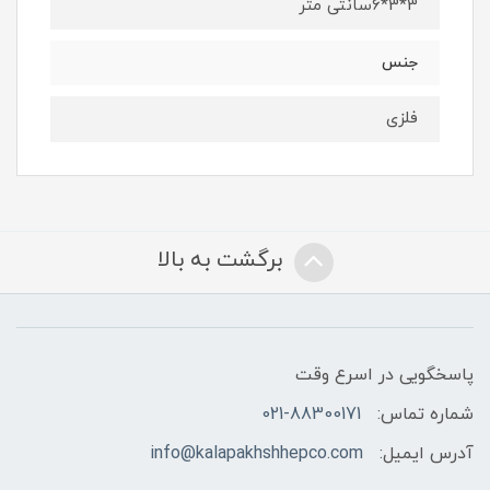
3*3*6سانتی متر
جنس
فلزی
برگشت به بالا
پاسخگویی در اسرع وقت
شماره تماس:
021-88300171
آدرس ایمیل:
info@kalapakhshhepco.com