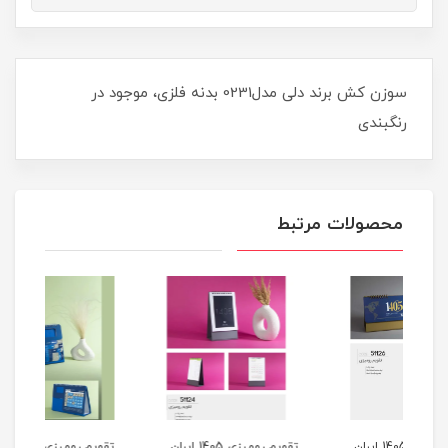
سوزن کش برند دلی مدل0231 بدنه فلزی، موجود در
رنگبندی
محصولات مرتبط
ایران
تقویم رومیزی 1405 ایران
تقویم رومیزی 1405 ایران