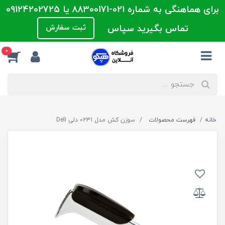
برای هماهنگی به شماره 021-88300171 یا 09124202725
تماس بگیرید سپاس
ثبت سفارش
0
خانه
فهرست محصولات
سوزن کش مدل 0231 دلی Deli