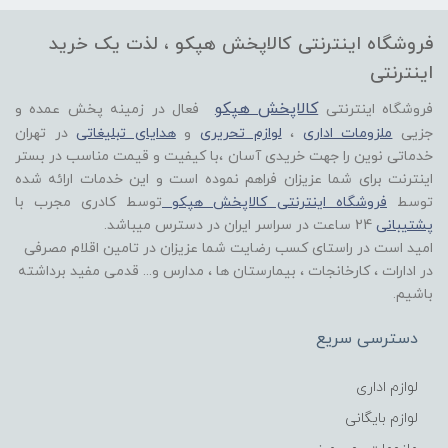
فروشگاه اینترنتی کالاپخش هپکو ، لذت یک خرید
اینترنتی
کالاپخش هپکو
فروشگاه اینترنتی
فعال در زمینه پخش عمده و
جزیی
ملزومات اداری
،
لوازم تحریری
و
هدایای تبلیغاتی
در تهران
خدماتی نوین را جهت خریدی آسان ،با کیفیت و قیمت مناسب در بستر
اینترنت برای شما عزیزان فراهم نموده است و این خدمات ارائه شده
توسط
فروشگاه اینترنتی کالاپخش هپکو
توسط کادری مجرب با
پشتیبانی
24 ساعت در سراسر ایران در دسترس میباشد.
امید است در راستای کسب رضایت شما عزیزان در تامین اقلام مصرفی
در ادارات ، کارخانجات ، بیمارستان ها ، مدارس و... قدمی مفید برداشته
باشیم.
دسترسی سریع
لوازم اداری
لوازم بایگانی