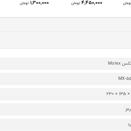
1,300,000
4,450,000
ومان
تومان
تومان
س Motex
MX-5
رمز
رد