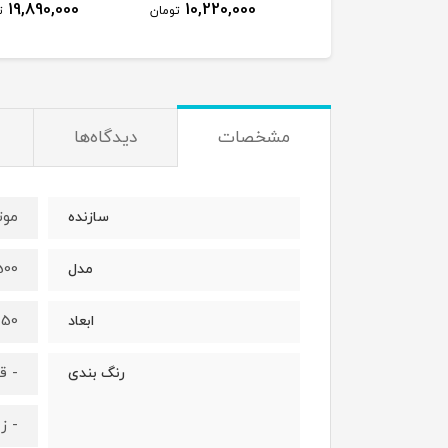
19,890,000
10,220,000
110,000
تومان
تومان
ت
مشخصات
دیدگاه‌ها
موتک
سازنده
500
مدل
50 × 135 × 230
ابعاد
- ق
رنگ بندی
- ز