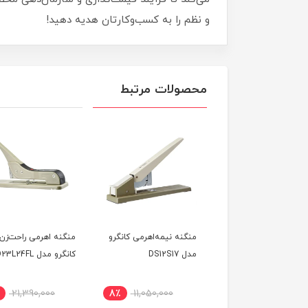
و نظم را به کسب‌وکارتان هدیه دهید!
محصولات مرتبط
روان‌نویس 0.5 میل نوک
منگنه نیمه‌اهرمی کانگرو
منگنه اهرمی راحت‌زن
نی پنتر مدل سیگنیچر
مدل DS12S17
کانگرو مدل HD23L24FL
Panter Signat
21,390,000
8٪
11,050,000
36٪
170,000