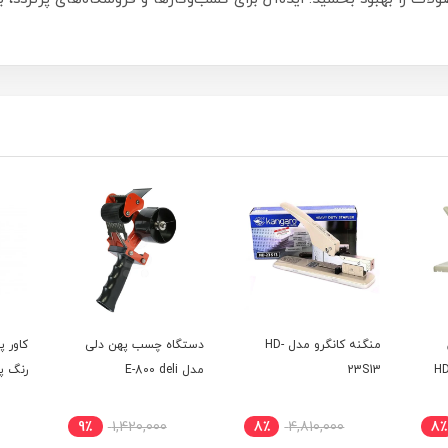
منگنه کانگرو مدل HD-
دستگاه چسب پهن دلی
کاور پ
23S13
مدل E-800 deli
رنگ پاپک
9٪
1,420,000
8٪
4,810,000
8٪