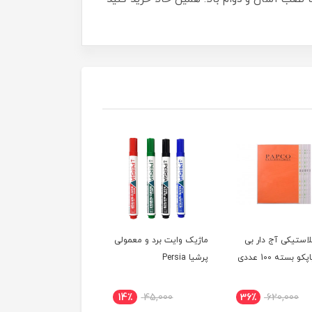
لاستیکی آج دار بی
ماژیک وایت برد و معمولی
ست مدیریتی چرم 10
و بسته 100 عددی
پرشیا Persia
تیکه ساده ونداد مدل 910
4٪
5,900,000
14٪
45,000
36٪
620,000