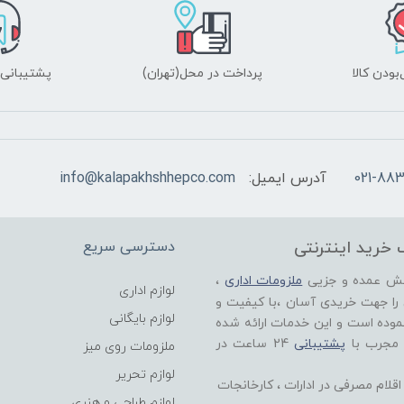
ودن کالا
پرداخت در محل(تهران)
پشتیبانی ۲۴ ساعت
021-883
آدرس ایمیل:
info@kalapakhshhepco.com
 خرید اینترنتی
دسترسی سریع
خش عمده و جزیی
ملزومات اداری
،
لوازم اداری
 را جهت خریدی آسان ،با کیفیت و
لوازم بایگانی
موده است و این خدمات ارائه شده
 مجرب با
پشتیبانی
24 ساعت در
ملزومات روی میز
لوازم تحریر
لام مصرفی در ادارات ، کارخانجات
لوازم طراحی و هنری