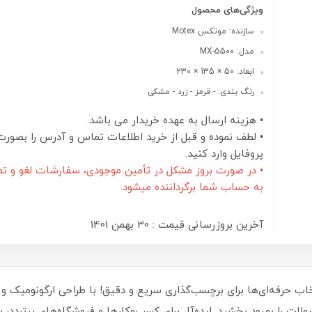
ویژگی‌های محصول
سازنده: موتکس Motex
مدل: MX-5500
ابعاد: 50 × 135 × 230
رنگ بندی: - قرمز - زرد - مشکی
• هزینه ارسال به عهده خریدار می باشد.
• لطف نموده و قبل از خرید اطلاعات تماس و آدرس را بصورت
پروفایل وارد کنید.
• در صورت بروز مشکل در تأمین موجودی، سفارشات لغو و تم
به حساب شما برگرداننده میشود.
آخرین بروزرسانی قیمت : 30 بهمن 1401
 لیبل زن موتکس MOTEX MX-5500، انتخاب حرفه‌ای‌ها برای برچسب‌گذاری سریع و دقیق! با طراحی 
ات را بهبود بخشید. ایده‌آل برای کسب‌وکارها و فروشگاه‌های پرتردد، ب