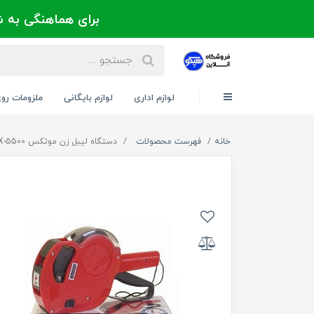
برای هماهنگی به شماره 021-88300171 یا 09124202725 
لوازم اداری
لوازم بایگانی
ملزومات رو
خانه
فهرست محصولات
دستگاه لیبل زن موتکس MOTEX MX-5500