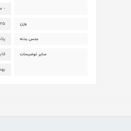
- م
325 گ
وزن
پلا
جنس بدنه
قاب
سایر توضیحات
بهم